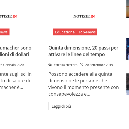
News
Educazione
Top-News
chumacher sono
Quinta dimensione, 20 passi per
ioni di dollari
attivare le linee del tempo
23 Gennaio 2020
Estrella Herrera
20 Settembre 2019
nte sugli sci in
Possono accedere alla quinta
ato di salute di
dimensione le persone che
umacher è…
vivono il momento presente con
consapevolezza e…
Leggi di più