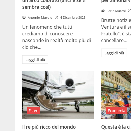
un arco colorato (anche se ti
per Simona V
sembra così)
Ilaria Macchi
Antonio Murolo
4 Dicembre 2025
Brutte notizi
Un fenomeno che tutti
Ventura e il 
crediamo di conoscere
Fratello", è s
nasconde in realtà molto più di
cancellare…
ciò che…
Leggi di più
Leggi di più
Esteri
Economia
Il re più ricco del mondo
Questa è la ci