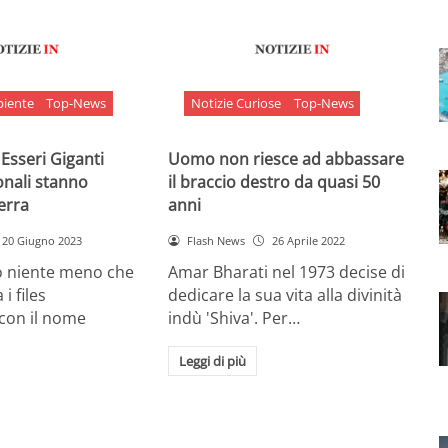
biente
Top-News
Notizie Curiose
Top-News
 Esseri Giganti
Uomo non riesce ad abbassare
onali stanno
il braccio destro da quasi 50
Terra
anni
20 Giugno 2023
Flash News
26 Aprile 2022
o niente meno che
Amar Bharati nel 1973 decise di
 i files
dedicare la sua vita alla divinità
 con il nome
indù 'Shiva'. Per…
Leggi di più