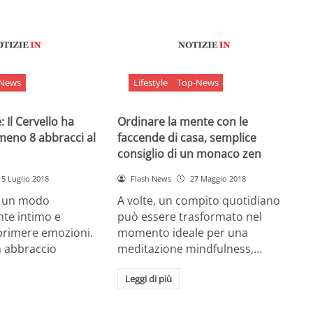
-News
Lifestyle
Top-News
 Il Cervello ha
Ordinare la mente con le
meno 8 abbracci al
faccende di casa, semplice
consiglio di un monaco zen
5 Luglio 2018
Flash News
27 Maggio 2018
è un modo
A volte, un compito quotidiano
nte intimo e
può essere trasformato nel
sprimere emozioni.
momento ideale per una
n abbraccio
meditazione mindfulness,…
Leggi di più