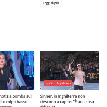
Leggi di più
Sport
Top-News
 notizia bomba sul
Sinner, in Inghilterra non
lo: colpo basso
riescono a capire: ”È una cosa