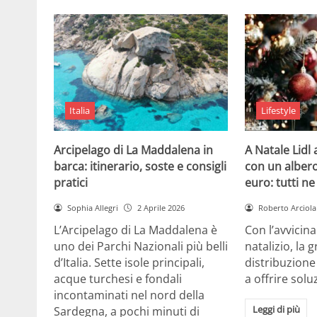
Italia
Lifestyle
Arcipelago di La Maddalena in
A Natale Lidl
barca: itinerario, soste e consigli
con un albero
pratici
euro: tutti n
Sophia Allegri
2 Aprile 2026
Roberto Arciola
L’Arcipelago di La Maddalena è
Con l’avvicin
uno dei Parchi Nazionali più belli
natalizio, la 
d’Italia. Sette isole principali,
distribuzione
acque turchesi e fondali
a offrire solu
incontaminati nel nord della
Leggi di più
Sardegna, a pochi minuti di