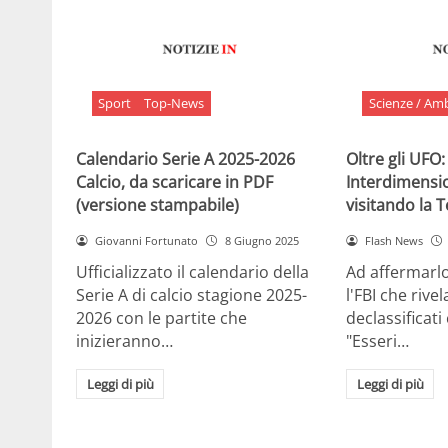
Sport
Top-News
Scienze / Am
Calendario Serie A 2025-2026
Oltre gli UFO:
Calcio, da scaricare in PDF
Interdimensi
(versione stampabile)
visitando la 
Giovanni Fortunato
8 Giugno 2025
Flash News
Ufficializzato il calendario della
Ad affermarl
Serie A di calcio stagione 2025-
l'FBI che rivela
2026 con le partite che
declassificati
inizieranno…
"Esseri…
Leggi di più
Leggi di più