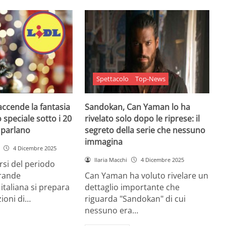
Spettacolo
Top-News
 accende la fantasia
Sandokan, Can Yaman lo ha
 speciale sotto i 20
rivelato solo dopo le riprese: il
e parlano
segreto della serie che nessuno
immagina
4 Dicembre 2025
Ilaria Macchi
4 Dicembre 2025
arsi del periodo
grande
Can Yaman ha voluto rivelare un
 italiana si prepara
dettaglio importante che
zioni di…
riguarda "Sandokan" di cui
nessuno era…