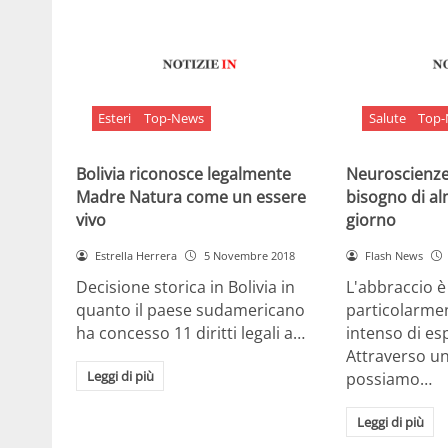
Esteri
Top-News
Salute
Top
Bolivia riconosce legalmente
Neuroscienze:
Madre Natura come un essere
bisogno di al
vivo
giorno
Estrella Herrera
5 Novembre 2018
Flash News
Decisione storica in Bolivia in
L'abbraccio 
quanto il paese sudamericano
particolarme
ha concesso 11 diritti legali a…
intenso di e
Attraverso u
Leggi di più
possiamo…
Leggi di più