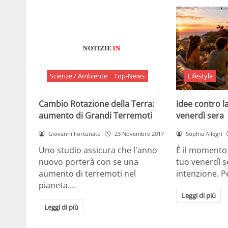
Scienze / Ambiente
Top-News
Lifestyle
Cambio Rotazione della Terra:
Idee contro la
aumento di Grandi Terremoti
venerdì sera
Giovanni Fortunato
23 Novembre 2017
Sophia Allegri
Uno studio assicura che l'anno
È il momento 
nuovo porterà con se una
tuo venerdì s
aumento di terremoti nel
intenzione. 
pianeta.…
Leggi di più
Leggi di più