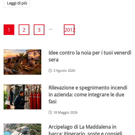
Leggi di più
...
1
2
3
2012
Idee contro la noia per i tuoi venerdì
sera
3 Agosto 2026
Rilevazione e spegnimento incendi
in azienda: come integrare le due
fasi
18 Maggio 2026
Arcipelago di La Maddalena in
barca: itinerario, soste e consigli