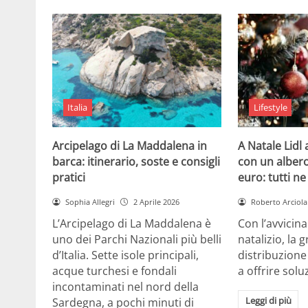
Italia
Lifestyle
Arcipelago di La Maddalena in
A Natale Lidl
barca: itinerario, soste e consigli
con un albero
pratici
euro: tutti n
Sophia Allegri
2 Aprile 2026
Roberto Arciola
L’Arcipelago di La Maddalena è
Con l’avvicin
uno dei Parchi Nazionali più belli
natalizio, la 
d’Italia. Sette isole principali,
distribuzione
acque turchesi e fondali
a offrire solu
incontaminati nel nord della
Leggi di più
Sardegna, a pochi minuti di