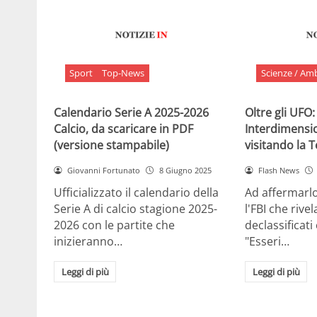
Sport
Top-News
Scienze / Am
Calendario Serie A 2025-2026
Oltre gli UFO:
Calcio, da scaricare in PDF
Interdimensi
(versione stampabile)
visitando la 
Giovanni Fortunato
8 Giugno 2025
Flash News
Ufficializzato il calendario della
Ad affermarl
Serie A di calcio stagione 2025-
l'FBI che rivela
2026 con le partite che
declassificati
inizieranno…
"Esseri…
Leggi di più
Leggi di più