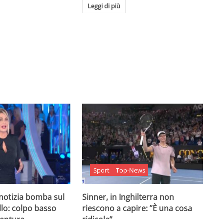
Leggi di più
Sport
Top-News
 notizia bomba sul
Sinner, in Inghilterra non
lo: colpo basso
riescono a capire: ”È una cosa