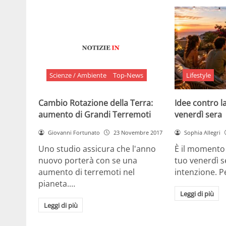
Scienze / Ambiente
Top-News
Lifestyle
Cambio Rotazione della Terra:
Idee contro la
aumento di Grandi Terremoti
venerdì sera
Giovanni Fortunato
23 Novembre 2017
Sophia Allegri
Uno studio assicura che l'anno
È il momento 
nuovo porterà con se una
tuo venerdì s
aumento di terremoti nel
intenzione. 
pianeta.…
Leggi di più
Leggi di più