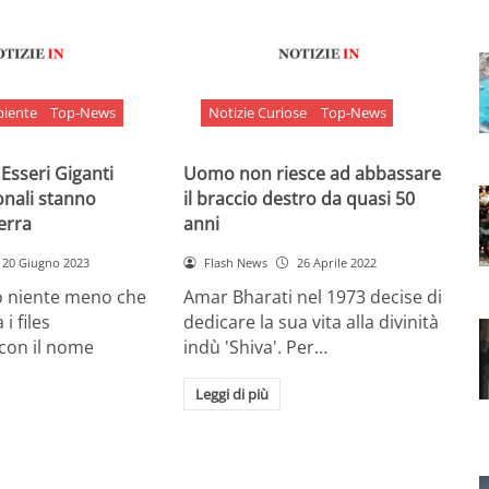
biente
Top-News
Notizie Curiose
Top-News
 Esseri Giganti
Uomo non riesce ad abbassare
onali stanno
il braccio destro da quasi 50
Terra
anni
20 Giugno 2023
Flash News
26 Aprile 2022
o niente meno che
Amar Bharati nel 1973 decise di
 i files
dedicare la sua vita alla divinità
 con il nome
indù 'Shiva'. Per…
Leggi di più