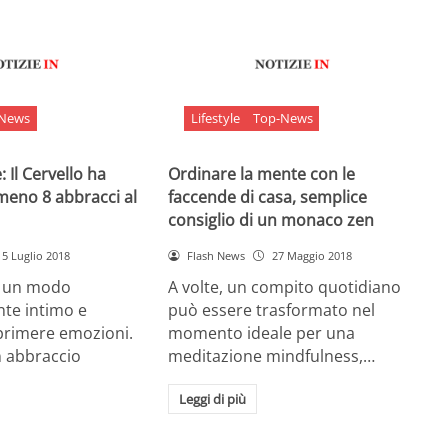
-News
Lifestyle
Top-News
 Il Cervello ha
Ordinare la mente con le
meno 8 abbracci al
faccende di casa, semplice
consiglio di un monaco zen
5 Luglio 2018
Flash News
27 Maggio 2018
è un modo
A volte, un compito quotidiano
nte intimo e
può essere trasformato nel
sprimere emozioni.
momento ideale per una
n abbraccio
meditazione mindfulness,…
Leggi di più