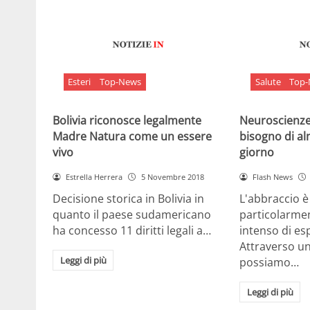
Esteri
Top-News
Salute
Top
Bolivia riconosce legalmente
Neuroscienze:
Madre Natura come un essere
bisogno di al
vivo
giorno
Estrella Herrera
5 Novembre 2018
Flash News
Decisione storica in Bolivia in
L'abbraccio 
quanto il paese sudamericano
particolarme
ha concesso 11 diritti legali a…
intenso di e
Attraverso u
Leggi di più
possiamo…
Leggi di più