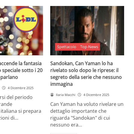
Spettacolo
Top-News
 accende la fantasia
Sandokan, Can Yaman lo ha
 speciale sotto i 20
rivelato solo dopo le riprese: il
e parlano
segreto della serie che nessuno
immagina
4 Dicembre 2025
Ilaria Macchi
4 Dicembre 2025
arsi del periodo
grande
Can Yaman ha voluto rivelare un
 italiana si prepara
dettaglio importante che
zioni di…
riguarda "Sandokan" di cui
nessuno era…