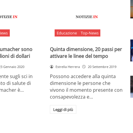
News
Educazione
Top-News
chumacher sono
Quinta dimensione, 20 passi per
ioni di dollari
attivare le linee del tempo
23 Gennaio 2020
Estrella Herrera
20 Settembre 2019
nte sugli sci in
Possono accedere alla quinta
ato di salute di
dimensione le persone che
umacher è…
vivono il momento presente con
consapevolezza e…
Leggi di più