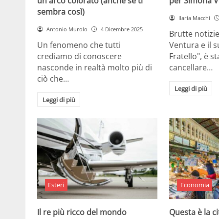
un arco colorato (anche se ti
per Simona V
sembra così)
Ilaria Macchi
Antonio Murolo
4 Dicembre 2025
Brutte notizi
Un fenomeno che tutti
Ventura e il 
crediamo di conoscere
Fratello", è s
nasconde in realtà molto più di
cancellare…
ciò che…
Leggi di più
Leggi di più
Esteri
Economia
Il re più ricco del mondo
Questa è la ci