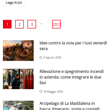
Leggi di più
...
1
2
3
2012
Idee contro la noia per i tuoi venerdì
sera
3 Agosto 2026
Rilevazione e spegnimento incendi
in azienda: come integrare le due
fasi
18 Maggio 2026
Arcipelago di La Maddalena in
barca: itinerario, soste e consigli