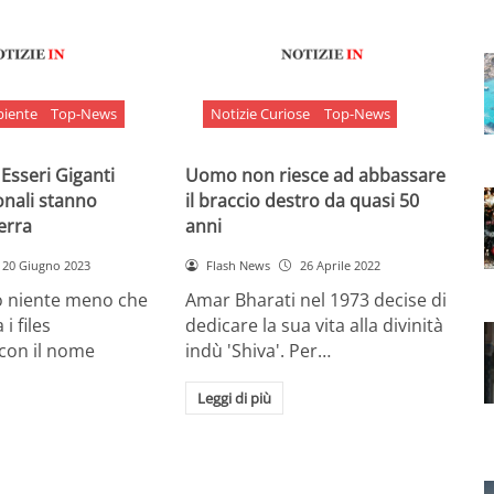
biente
Top-News
Notizie Curiose
Top-News
 Esseri Giganti
Uomo non riesce ad abbassare
onali stanno
il braccio destro da quasi 50
Terra
anni
20 Giugno 2023
Flash News
26 Aprile 2022
o niente meno che
Amar Bharati nel 1973 decise di
 i files
dedicare la sua vita alla divinità
 con il nome
indù 'Shiva'. Per…
Leggi di più