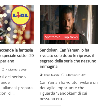
Spettacolo
Top-News
 accende la fantasia
Sandokan, Can Yaman lo ha
 speciale sotto i 20
rivelato solo dopo le riprese: il
e parlano
segreto della serie che nessuno
immagina
4 Dicembre 2025
Ilaria Macchi
4 Dicembre 2025
arsi del periodo
grande
Can Yaman ha voluto rivelare un
 italiana si prepara
dettaglio importante che
zioni di…
riguarda "Sandokan" di cui
nessuno era…