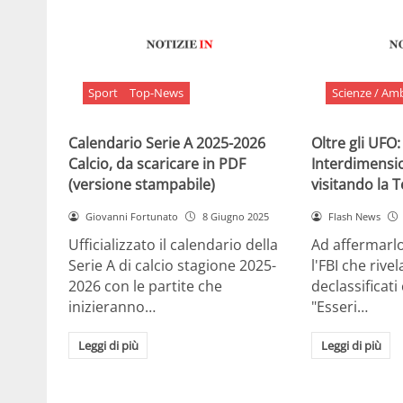
Sport
Top-News
Scienze / Am
Calendario Serie A 2025-2026
Oltre gli UFO:
Calcio, da scaricare in PDF
Interdimensi
(versione stampabile)
visitando la 
Giovanni Fortunato
8 Giugno 2025
Flash News
Ufficializzato il calendario della
Ad affermarl
Serie A di calcio stagione 2025-
l'FBI che rivela
2026 con le partite che
declassificati
inizieranno…
"Esseri…
Leggi di più
Leggi di più