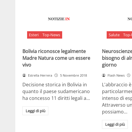
Esteri
Top-News
Salute
Top
Bolivia riconosce legalmente
Neuroscienze:
Madre Natura come un essere
bisogno di al
vivo
giorno
Estrella Herrera
5 Novembre 2018
Flash News
Decisione storica in Bolivia in
L'abbraccio 
quanto il paese sudamericano
particolarme
ha concesso 11 diritti legali a…
intenso di e
Attraverso u
Leggi di più
possiamo…
Leggi di più