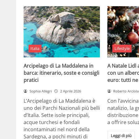
Italia
Lifestyle
Arcipelago di La Maddalena in
A Natale Lidl
barca: itinerario, soste e consigli
con un albero
pratici
euro: tutti n
Sophia Allegri
2 Aprile 2026
Roberto Arciola
L’Arcipelago di La Maddalena è
Con l’avvicin
uno dei Parchi Nazionali più belli
natalizio, la 
d’Italia. Sette isole principali,
distribuzione
acque turchesi e fondali
a offrire solu
incontaminati nel nord della
Leggi di più
Sardegna, a pochi minuti di