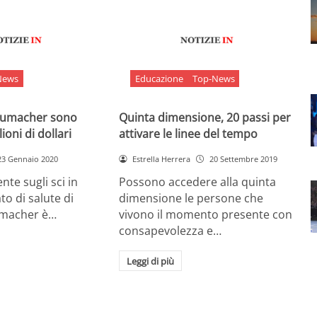
News
Educazione
Top-News
chumacher sono
Quinta dimensione, 20 passi per
ioni di dollari
attivare le linee del tempo
23 Gennaio 2020
Estrella Herrera
20 Settembre 2019
nte sugli sci in
Possono accedere alla quinta
ato di salute di
dimensione le persone che
umacher è…
vivono il momento presente con
consapevolezza e…
Leggi di più