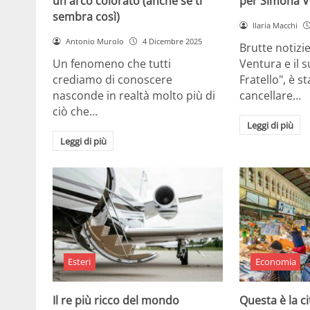
un arco colorato (anche se ti
per Simona V
sembra così)
Ilaria Macchi
Antonio Murolo
4 Dicembre 2025
Brutte notizi
Un fenomeno che tutti
Ventura e il 
crediamo di conoscere
Fratello", è s
nasconde in realtà molto più di
cancellare…
ciò che…
Leggi di più
Leggi di più
Esteri
Economia
Il re più ricco del mondo
Questa è la ci