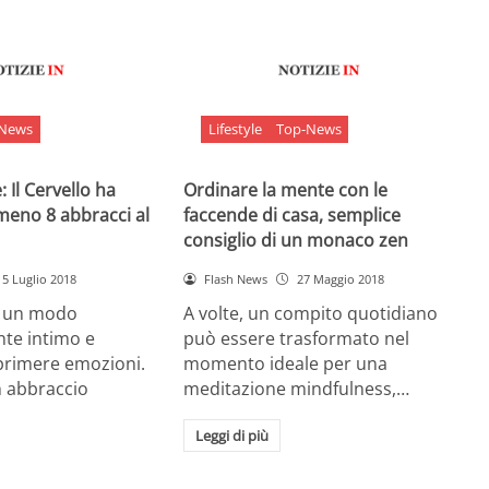
-News
Lifestyle
Top-News
 Il Cervello ha
Ordinare la mente con le
meno 8 abbracci al
faccende di casa, semplice
consiglio di un monaco zen
5 Luglio 2018
Flash News
27 Maggio 2018
è un modo
A volte, un compito quotidiano
nte intimo e
può essere trasformato nel
sprimere emozioni.
momento ideale per una
n abbraccio
meditazione mindfulness,…
Leggi di più