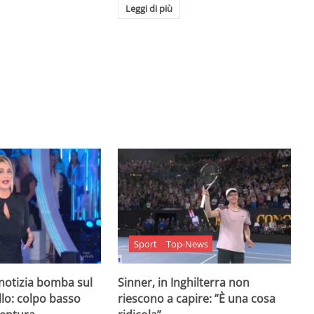
Leggi di più
Sport
Top-News
 notizia bomba sul
Sinner, in Inghilterra non
lo: colpo basso
riescono a capire: ”È una cosa