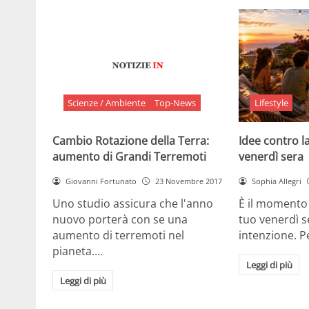
Scienze / Ambiente
Top-News
Lifestyle
Cambio Rotazione della Terra:
Idee contro la
aumento di Grandi Terremoti
venerdì sera
Giovanni Fortunato
23 Novembre 2017
Sophia Allegri
Uno studio assicura che l'anno
È il momento 
nuovo porterà con se una
tuo venerdì s
aumento di terremoti nel
intenzione. 
pianeta.…
Leggi di più
Leggi di più