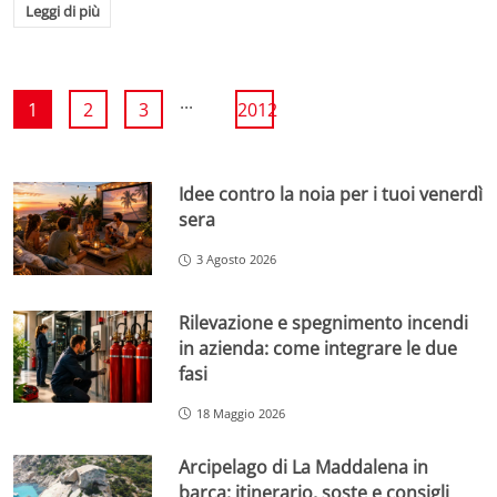
Leggi di più
...
1
2
3
2012
Idee contro la noia per i tuoi venerdì
sera
3 Agosto 2026
Rilevazione e spegnimento incendi
in azienda: come integrare le due
fasi
18 Maggio 2026
Arcipelago di La Maddalena in
barca: itinerario, soste e consigli