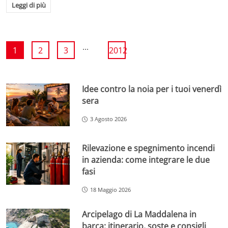
Leggi di più
...
1
2
3
2012
Idee contro la noia per i tuoi venerdì
sera
3 Agosto 2026
Rilevazione e spegnimento incendi
in azienda: come integrare le due
fasi
18 Maggio 2026
Arcipelago di La Maddalena in
barca: itinerario, soste e consigli