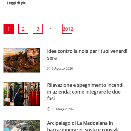
Leggi di più
...
1
2
3
2012
Idee contro la noia per i tuoi venerdì
sera
3 Agosto 2026
Rilevazione e spegnimento incendi
in azienda: come integrare le due
fasi
18 Maggio 2026
Arcipelago di La Maddalena in
barca: itinerario, soste e consigli