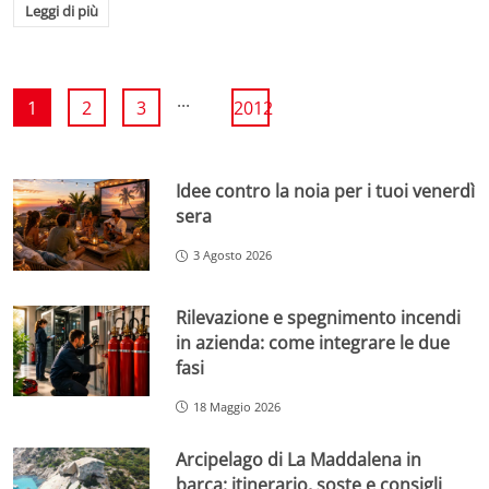
Leggi di più
...
1
2
3
2012
Idee contro la noia per i tuoi venerdì
sera
3 Agosto 2026
Rilevazione e spegnimento incendi
in azienda: come integrare le due
fasi
18 Maggio 2026
Arcipelago di La Maddalena in
barca: itinerario, soste e consigli