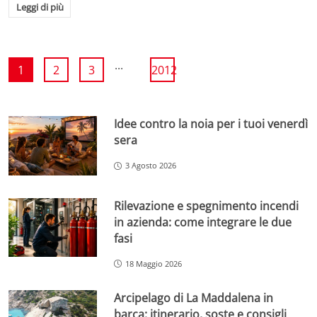
Leggi di più
...
1
2
3
2012
Idee contro la noia per i tuoi venerdì
sera
3 Agosto 2026
Rilevazione e spegnimento incendi
in azienda: come integrare le due
fasi
18 Maggio 2026
Arcipelago di La Maddalena in
barca: itinerario, soste e consigli