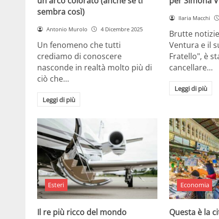
un arco colorato (anche se ti
per Simona V
sembra così)
Ilaria Macchi
Antonio Murolo
4 Dicembre 2025
Brutte notizi
Un fenomeno che tutti
Ventura e il 
crediamo di conoscere
Fratello", è s
nasconde in realtà molto più di
cancellare…
ciò che…
Leggi di più
Leggi di più
Esteri
Economia
Il re più ricco del mondo
Questa è la ci