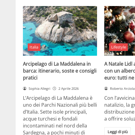
Italia
Lifestyle
Arcipelago di La Maddalena in
A Natale Lidl
barca: itinerario, soste e consigli
con un albero
pratici
euro: tutti n
Sophia Allegri
2 Aprile 2026
Roberto Arciola
L’Arcipelago di La Maddalena è
Con l’avvicin
uno dei Parchi Nazionali più belli
natalizio, la 
d’Italia. Sette isole principali,
distribuzione
acque turchesi e fondali
a offrire solu
incontaminati nel nord della
Leggi di più
Sardegna, a pochi minuti di