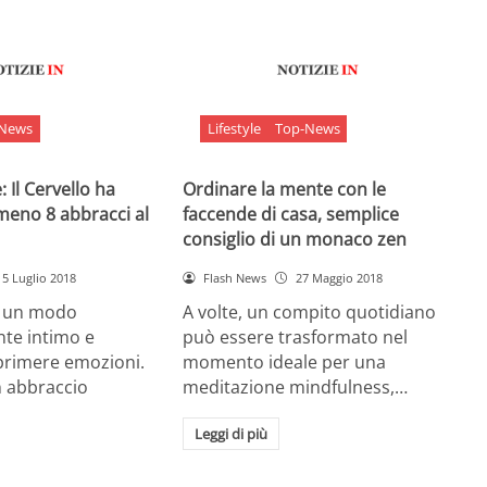
-News
Lifestyle
Top-News
 Il Cervello ha
Ordinare la mente con le
meno 8 abbracci al
faccende di casa, semplice
consiglio di un monaco zen
5 Luglio 2018
Flash News
27 Maggio 2018
è un modo
A volte, un compito quotidiano
nte intimo e
può essere trasformato nel
sprimere emozioni.
momento ideale per una
n abbraccio
meditazione mindfulness,…
Leggi di più