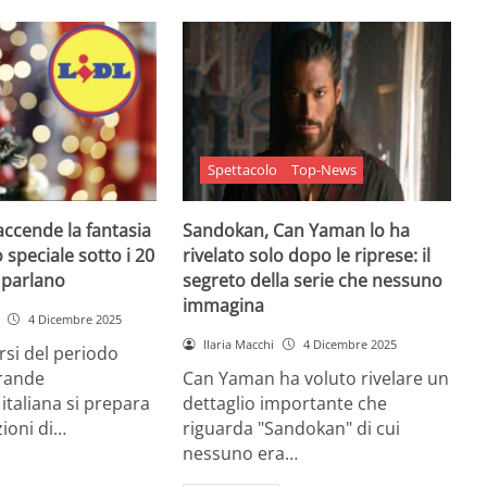
Spettacolo
Top-News
 accende la fantasia
Sandokan, Can Yaman lo ha
 speciale sotto i 20
rivelato solo dopo le riprese: il
e parlano
segreto della serie che nessuno
immagina
4 Dicembre 2025
Ilaria Macchi
4 Dicembre 2025
arsi del periodo
grande
Can Yaman ha voluto rivelare un
 italiana si prepara
dettaglio importante che
zioni di…
riguarda "Sandokan" di cui
nessuno era…