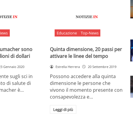
News
Educazione
Top-News
chumacher sono
Quinta dimensione, 20 passi per
ioni di dollari
attivare le linee del tempo
23 Gennaio 2020
Estrella Herrera
20 Settembre 2019
nte sugli sci in
Possono accedere alla quinta
ato di salute di
dimensione le persone che
umacher è…
vivono il momento presente con
consapevolezza e…
Leggi di più