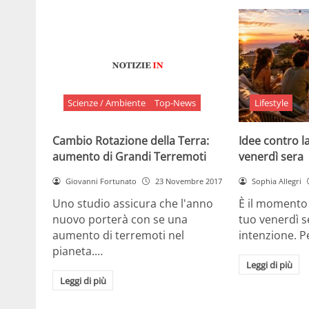
Scienze / Ambiente
Top-News
Lifestyle
Cambio Rotazione della Terra:
Idee contro la
aumento di Grandi Terremoti
venerdì sera
Giovanni Fortunato
23 Novembre 2017
Sophia Allegri
Uno studio assicura che l'anno
È il momento 
nuovo porterà con se una
tuo venerdì s
aumento di terremoti nel
intenzione. 
pianeta.…
Leggi di più
Leggi di più