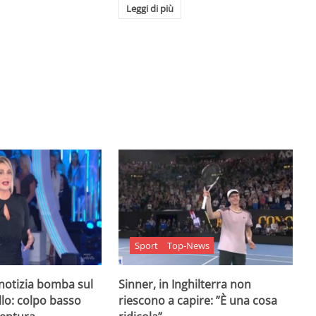
Leggi di più
Sport
Top-News
 notizia bomba sul
Sinner, in Inghilterra non
lo: colpo basso
riescono a capire: ”È una cosa