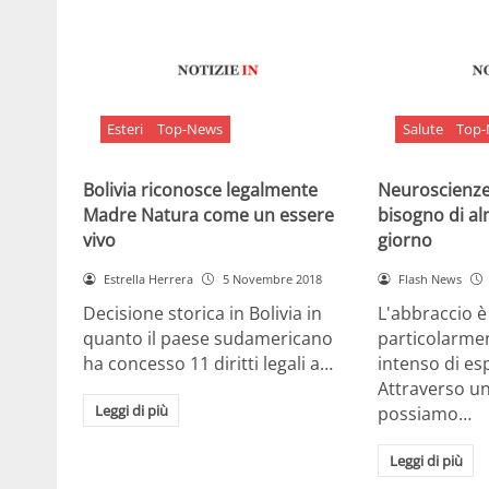
Esteri
Top-News
Salute
Top
Bolivia riconosce legalmente
Neuroscienze:
Madre Natura come un essere
bisogno di al
vivo
giorno
Estrella Herrera
5 Novembre 2018
Flash News
Decisione storica in Bolivia in
L'abbraccio 
quanto il paese sudamericano
particolarme
ha concesso 11 diritti legali a…
intenso di e
Attraverso u
Leggi di più
possiamo…
Leggi di più