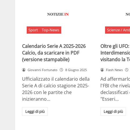
Sport
Top-News
Scienze / Am
Calendario Serie A 2025-2026
Oltre gli UFO:
Calcio, da scaricare in PDF
Interdimensi
(versione stampabile)
visitando la 
Giovanni Fortunato
8 Giugno 2025
Flash News
Ufficializzato il calendario della
Ad affermarl
Serie A di calcio stagione 2025-
l'FBI che rivela
2026 con le partite che
declassificati
inizieranno…
"Esseri…
Leggi di più
Leggi di più