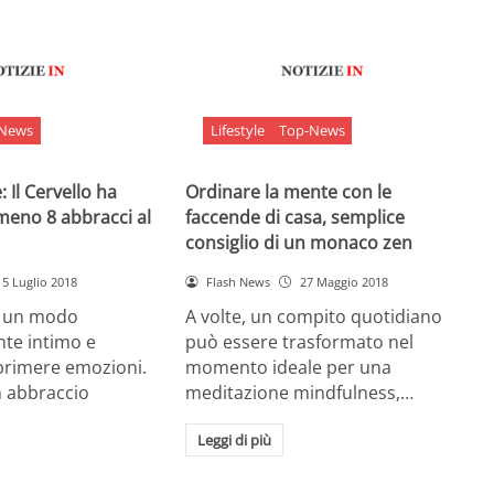
-News
Lifestyle
Top-News
 Il Cervello ha
Ordinare la mente con le
meno 8 abbracci al
faccende di casa, semplice
consiglio di un monaco zen
5 Luglio 2018
Flash News
27 Maggio 2018
è un modo
A volte, un compito quotidiano
nte intimo e
può essere trasformato nel
sprimere emozioni.
momento ideale per una
n abbraccio
meditazione mindfulness,…
Leggi di più