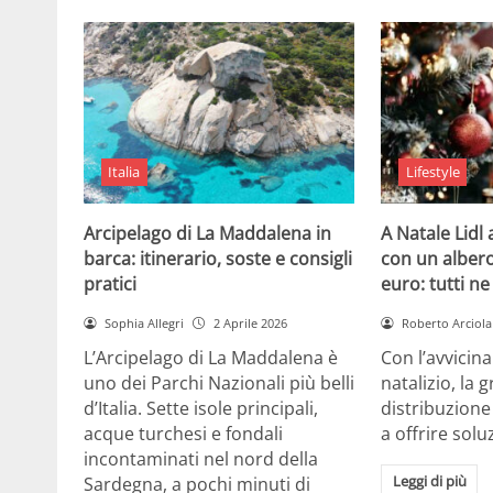
Italia
Lifestyle
Arcipelago di La Maddalena in
A Natale Lidl
barca: itinerario, soste e consigli
con un albero
pratici
euro: tutti n
Sophia Allegri
2 Aprile 2026
Roberto Arciola
L’Arcipelago di La Maddalena è
Con l’avvicin
uno dei Parchi Nazionali più belli
natalizio, la 
d’Italia. Sette isole principali,
distribuzione
acque turchesi e fondali
a offrire solu
incontaminati nel nord della
Leggi di più
Sardegna, a pochi minuti di