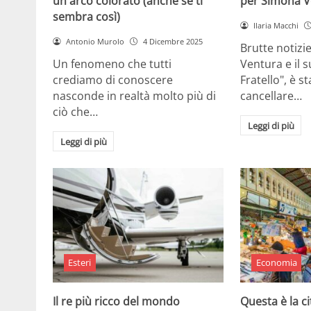
un arco colorato (anche se ti
per Simona V
sembra così)
Ilaria Macchi
Antonio Murolo
4 Dicembre 2025
Brutte notizi
Un fenomeno che tutti
Ventura e il 
crediamo di conoscere
Fratello", è s
nasconde in realtà molto più di
cancellare…
ciò che…
Leggi di più
Leggi di più
Esteri
Economia
Il re più ricco del mondo
Questa è la ci