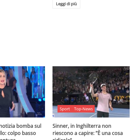
Leggi di più
Sport
Top-News
 notizia bomba sul
Sinner, in Inghilterra non
lo: colpo basso
riescono a capire: ”È una cosa