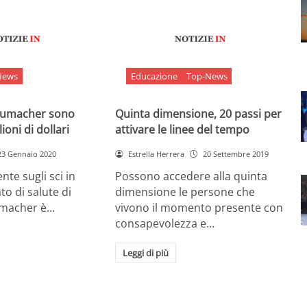
News
Educazione
Top-News
chumacher sono
Quinta dimensione, 20 passi per
ioni di dollari
attivare le linee del tempo
23 Gennaio 2020
Estrella Herrera
20 Settembre 2019
nte sugli sci in
Possono accedere alla quinta
ato di salute di
dimensione le persone che
umacher è…
vivono il momento presente con
consapevolezza e…
Leggi di più