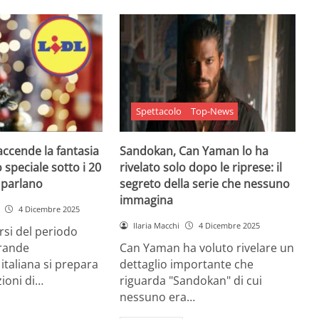
Spettacolo
Top-News
 accende la fantasia
Sandokan, Can Yaman lo ha
 speciale sotto i 20
rivelato solo dopo le riprese: il
e parlano
segreto della serie che nessuno
immagina
4 Dicembre 2025
Ilaria Macchi
4 Dicembre 2025
arsi del periodo
grande
Can Yaman ha voluto rivelare un
 italiana si prepara
dettaglio importante che
zioni di…
riguarda "Sandokan" di cui
nessuno era…