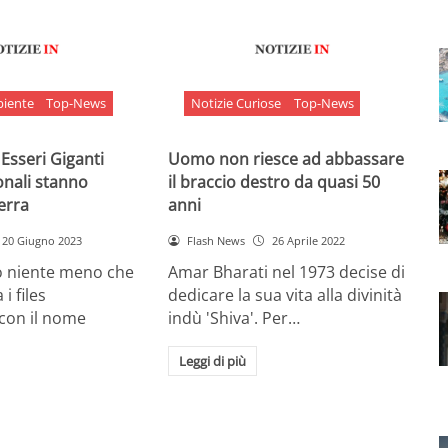
biente
Top-News
Notizie Curiose
Top-News
 Esseri Giganti
Uomo non riesce ad abbassare
onali stanno
il braccio destro da quasi 50
Terra
anni
20 Giugno 2023
Flash News
26 Aprile 2022
o niente meno che
Amar Bharati nel 1973 decise di
 i files
dedicare la sua vita alla divinità
 con il nome
indù 'Shiva'. Per…
Leggi di più