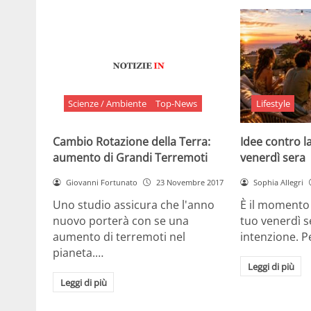
Scienze / Ambiente
Top-News
Lifestyle
Cambio Rotazione della Terra:
Idee contro la
aumento di Grandi Terremoti
venerdì sera
Giovanni Fortunato
23 Novembre 2017
Sophia Allegri
Uno studio assicura che l'anno
È il momento 
nuovo porterà con se una
tuo venerdì s
aumento di terremoti nel
intenzione. 
pianeta.…
Leggi di più
Leggi di più