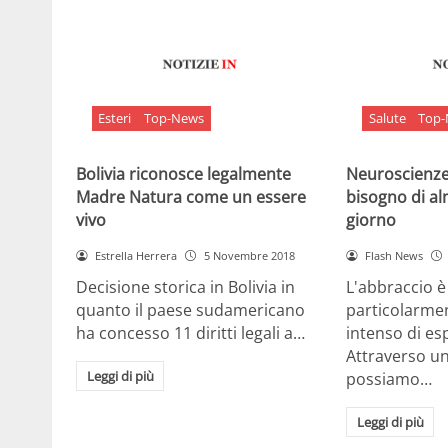
Esteri
Top-News
Salute
Top
Bolivia riconosce legalmente
Neuroscienze:
Madre Natura come un essere
bisogno di al
vivo
giorno
Estrella Herrera
5 Novembre 2018
Flash News
Decisione storica in Bolivia in
L'abbraccio 
quanto il paese sudamericano
particolarme
ha concesso 11 diritti legali a…
intenso di e
Attraverso u
Leggi di più
possiamo…
Leggi di più