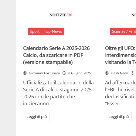
Sport
Top-News
Scienze / Am
Calendario Serie A 2025-2026
Oltre gli UFO:
Calcio, da scaricare in PDF
Interdimensi
(versione stampabile)
visitando la 
Giovanni Fortunato
8 Giugno 2025
Flash News
Ufficializzato il calendario della
Ad affermarl
Serie A di calcio stagione 2025-
l'FBI che rivela
2026 con le partite che
declassificati
inizieranno…
"Esseri…
Leggi di più
Leggi di più