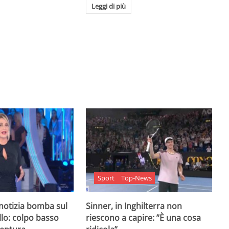
Leggi di più
Sport
Top-News
 notizia bomba sul
Sinner, in Inghilterra non
lo: colpo basso
riescono a capire: ”È una cosa