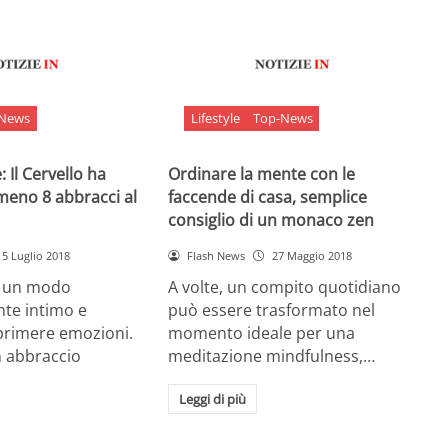
-News
Lifestyle
Top-News
 Il Cervello ha
Ordinare la mente con le
meno 8 abbracci al
faccende di casa, semplice
consiglio di un monaco zen
5 Luglio 2018
Flash News
27 Maggio 2018
è un modo
A volte, un compito quotidiano
nte intimo e
può essere trasformato nel
sprimere emozioni.
momento ideale per una
n abbraccio
meditazione mindfulness,…
Leggi di più