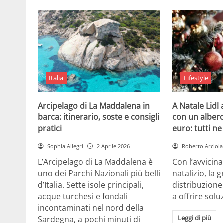
Italia
Lifestyle
Arcipelago di La Maddalena in
A Natale Lidl
barca: itinerario, soste e consigli
con un albero
pratici
euro: tutti n
Sophia Allegri
2 Aprile 2026
Roberto Arciola
L’Arcipelago di La Maddalena è
Con l’avvicin
uno dei Parchi Nazionali più belli
natalizio, la 
d’Italia. Sette isole principali,
distribuzione
acque turchesi e fondali
a offrire solu
incontaminati nel nord della
Leggi di più
Sardegna, a pochi minuti di