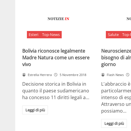
Esteri
Top-News
Salute
Top
Bolivia riconosce legalmente
Neuroscienze:
Madre Natura come un essere
bisogno di al
vivo
giorno
Estrella Herrera
5 Novembre 2018
Flash News
Decisione storica in Bolivia in
L'abbraccio 
quanto il paese sudamericano
particolarme
ha concesso 11 diritti legali a…
intenso di e
Attraverso u
Leggi di più
possiamo…
Leggi di più