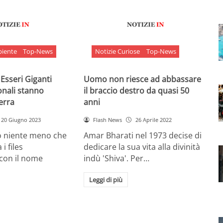
biente
Top-News
Notizie Curiose
Top-News
 Esseri Giganti
Uomo non riesce ad abbassare
onali stanno
il braccio destro da quasi 50
Terra
anni
20 Giugno 2023
Flash News
26 Aprile 2022
o niente meno che
Amar Bharati nel 1973 decise di
 i files
dedicare la sua vita alla divinità
 con il nome
indù 'Shiva'. Per…
Leggi di più