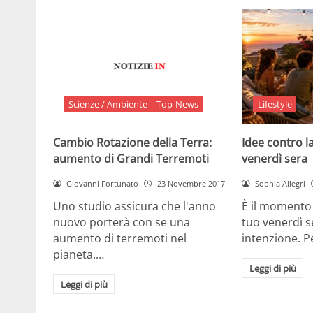
Scienze / Ambiente
Top-News
Lifestyle
Cambio Rotazione della Terra:
Idee contro la
aumento di Grandi Terremoti
venerdì sera
Giovanni Fortunato
23 Novembre 2017
Sophia Allegri
Uno studio assicura che l'anno
È il momento 
nuovo porterà con se una
tuo venerdì s
aumento di terremoti nel
intenzione. 
pianeta.…
Leggi di più
Leggi di più