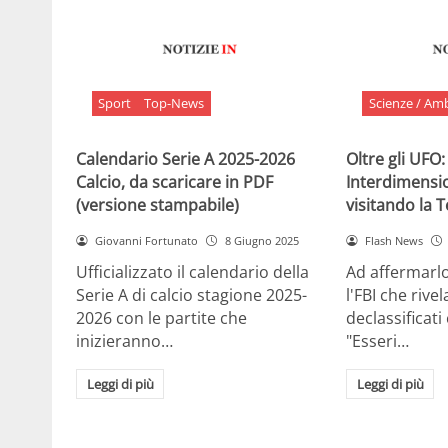
Sport
Top-News
Scienze / Am
Calendario Serie A 2025-2026
Oltre gli UFO:
Calcio, da scaricare in PDF
Interdimensi
(versione stampabile)
visitando la 
Giovanni Fortunato
8 Giugno 2025
Flash News
Ufficializzato il calendario della
Ad affermarl
Serie A di calcio stagione 2025-
l'FBI che rivela
2026 con le partite che
declassificati
inizieranno…
"Esseri…
Leggi di più
Leggi di più