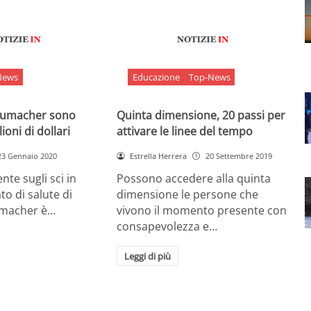
News
Educazione
Top-News
chumacher sono
Quinta dimensione, 20 passi per
ioni di dollari
attivare le linee del tempo
23 Gennaio 2020
Estrella Herrera
20 Settembre 2019
nte sugli sci in
Possono accedere alla quinta
ato di salute di
dimensione le persone che
umacher è…
vivono il momento presente con
consapevolezza e…
Leggi di più