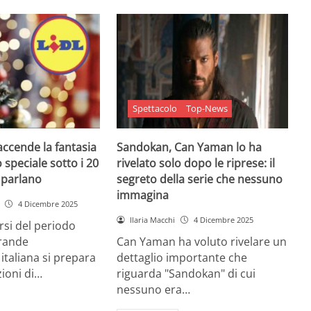
Spettacolo
Top-News
 accende la fantasia
Sandokan, Can Yaman lo ha
 speciale sotto i 20
rivelato solo dopo le riprese: il
e parlano
segreto della serie che nessuno
immagina
4 Dicembre 2025
Ilaria Macchi
4 Dicembre 2025
arsi del periodo
grande
Can Yaman ha voluto rivelare un
 italiana si prepara
dettaglio importante che
zioni di…
riguarda "Sandokan" di cui
nessuno era…