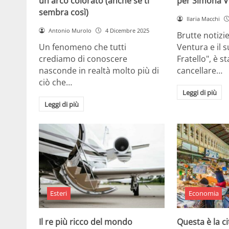
un arco colorato (anche se ti
per Simona V
sembra così)
Ilaria Macchi
Antonio Murolo
4 Dicembre 2025
Brutte notizi
Un fenomeno che tutti
Ventura e il 
crediamo di conoscere
Fratello", è s
nasconde in realtà molto più di
cancellare…
ciò che…
Leggi di più
Leggi di più
Esteri
Economia
Il re più ricco del mondo
Questa è la ci