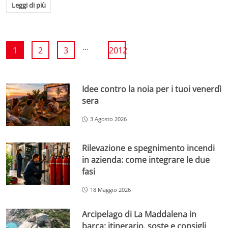
Leggi di più
...
1
2
3
2012
Idee contro la noia per i tuoi venerdì
sera
3 Agosto 2026
Rilevazione e spegnimento incendi
in azienda: come integrare le due
fasi
18 Maggio 2026
Arcipelago di La Maddalena in
barca: itinerario, soste e consigli