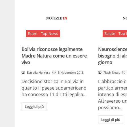
Esteri
Top-News
Salute
Top
Bolivia riconosce legalmente
Neuroscienze:
Madre Natura come un essere
bisogno di al
vivo
giorno
Estrella Herrera
5 Novembre 2018
Flash News
Decisione storica in Bolivia in
L'abbraccio 
quanto il paese sudamericano
particolarme
ha concesso 11 diritti legali a…
intenso di e
Attraverso u
Leggi di più
possiamo…
Leggi di più