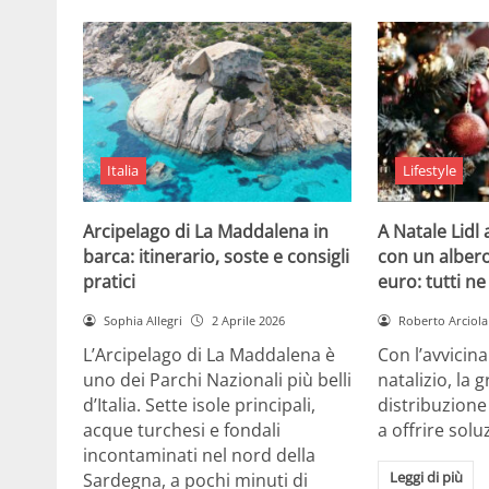
Italia
Lifestyle
Arcipelago di La Maddalena in
A Natale Lidl
barca: itinerario, soste e consigli
con un albero
pratici
euro: tutti n
Sophia Allegri
2 Aprile 2026
Roberto Arciola
L’Arcipelago di La Maddalena è
Con l’avvicin
uno dei Parchi Nazionali più belli
natalizio, la 
d’Italia. Sette isole principali,
distribuzione
acque turchesi e fondali
a offrire solu
incontaminati nel nord della
Leggi di più
Sardegna, a pochi minuti di