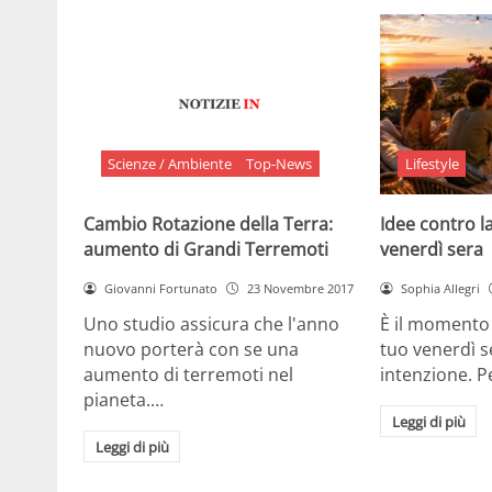
Scienze / Ambiente
Top-News
Lifestyle
Cambio Rotazione della Terra:
Idee contro la
aumento di Grandi Terremoti
venerdì sera
Giovanni Fortunato
23 Novembre 2017
Sophia Allegri
Uno studio assicura che l'anno
È il momento 
nuovo porterà con se una
tuo venerdì s
aumento di terremoti nel
intenzione. 
pianeta.…
Leggi di più
Leggi di più