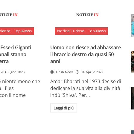
biente
Top-News
Notizie Curiose
Top-News
 Esseri Giganti
Uomo non riesce ad abbassare
onali stanno
il braccio destro da quasi 50
Terra
anni
20 Giugno 2023
Flash News
26 Aprile 2022
o niente meno che
Amar Bharati nel 1973 decise di
 i files
dedicare la sua vita alla divinità
 con il nome
indù 'Shiva'. Per…
Leggi di più