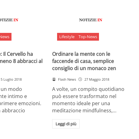
-News
Lifestyle
Top-News
 Il Cervello ha
Ordinare la mente con le
meno 8 abbracci al
faccende di casa, semplice
consiglio di un monaco zen
5 Luglio 2018
Flash News
27 Maggio 2018
è un modo
A volte, un compito quotidiano
nte intimo e
può essere trasformato nel
sprimere emozioni.
momento ideale per una
n abbraccio
meditazione mindfulness,…
Leggi di più