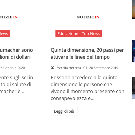
News
Educazione
Top-News
chumacher sono
Quinta dimensione, 20 passi per
ioni di dollari
attivare le linee del tempo
23 Gennaio 2020
Estrella Herrera
20 Settembre 2019
nte sugli sci in
Possono accedere alla quinta
ato di salute di
dimensione le persone che
umacher è…
vivono il momento presente con
consapevolezza e…
Leggi di più