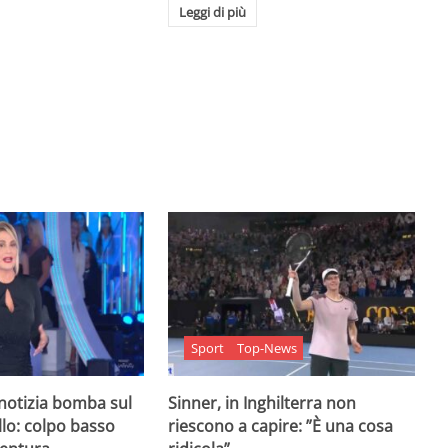
Leggi di più
Sport
Top-News
 notizia bomba sul
Sinner, in Inghilterra non
lo: colpo basso
riescono a capire: ”È una cosa