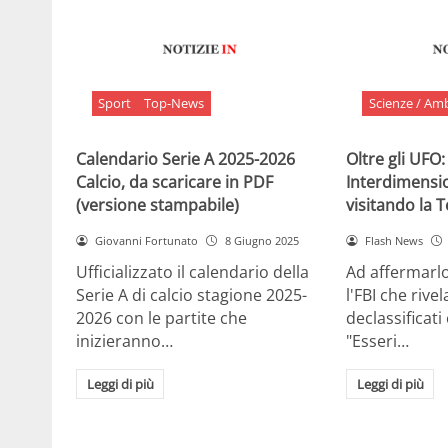
Sport
Top-News
Scienze / Am
Calendario Serie A 2025-2026
Oltre gli UFO:
Calcio, da scaricare in PDF
Interdimensi
(versione stampabile)
visitando la 
Giovanni Fortunato
8 Giugno 2025
Flash News
Ufficializzato il calendario della
Ad affermarl
Serie A di calcio stagione 2025-
l'FBI che rivela
2026 con le partite che
declassificati
inizieranno…
"Esseri…
Leggi di più
Leggi di più