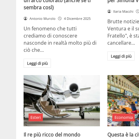
un arco colorato (anche se ti
per Simona V
sembra così)
Ilaria Macchi
Antonio Murolo
4 Dicembre 2025
Brutte notizi
Un fenomeno che tutti
Ventura e il 
crediamo di conoscere
Fratello", è s
nasconde in realtà molto più di
cancellare…
ciò che…
Leggi di più
Leggi di più
Esteri
Economia
Il re più ricco del mondo
Questa è la ci