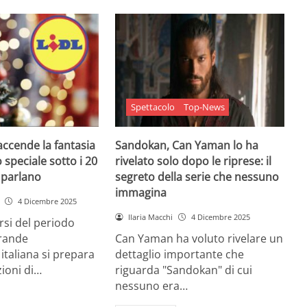
Spettacolo
Top-News
 accende la fantasia
Sandokan, Can Yaman lo ha
 speciale sotto i 20
rivelato solo dopo le riprese: il
e parlano
segreto della serie che nessuno
immagina
4 Dicembre 2025
Ilaria Macchi
4 Dicembre 2025
arsi del periodo
grande
Can Yaman ha voluto rivelare un
 italiana si prepara
dettaglio importante che
zioni di…
riguarda "Sandokan" di cui
nessuno era…