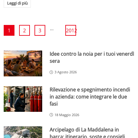
Leggi di più
...
1
2
3
2012
Idee contro la noia per i tuoi venerdì
sera
3 Agosto 2026
Rilevazione e spegnimento incendi
in azienda: come integrare le due
fasi
18 Maggio 2026
Arcipelago di La Maddalena in
barca: itinerario, soste e consigli