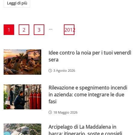
Leggi di più
...
1
2
3
2012
Idee contro la noia per i tuoi venerdì
sera
3 Agosto 2026
Rilevazione e spegnimento incendi
in azienda: come integrare le due
fasi
18 Maggio 2026
Arcipelago di La Maddalena in
barca: itinerario, soste e consigli