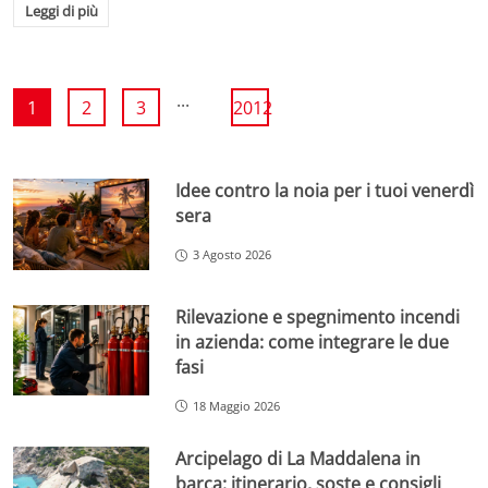
Leggi di più
...
1
2
3
2012
Idee contro la noia per i tuoi venerdì
sera
3 Agosto 2026
Rilevazione e spegnimento incendi
in azienda: come integrare le due
fasi
18 Maggio 2026
Arcipelago di La Maddalena in
barca: itinerario, soste e consigli