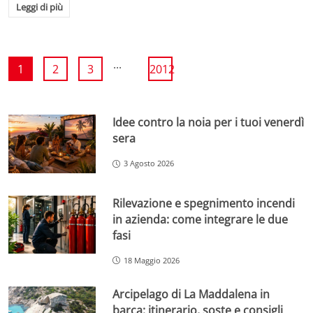
Leggi di più
...
1
2
3
2012
Idee contro la noia per i tuoi venerdì
sera
3 Agosto 2026
Rilevazione e spegnimento incendi
in azienda: come integrare le due
fasi
18 Maggio 2026
Arcipelago di La Maddalena in
barca: itinerario, soste e consigli