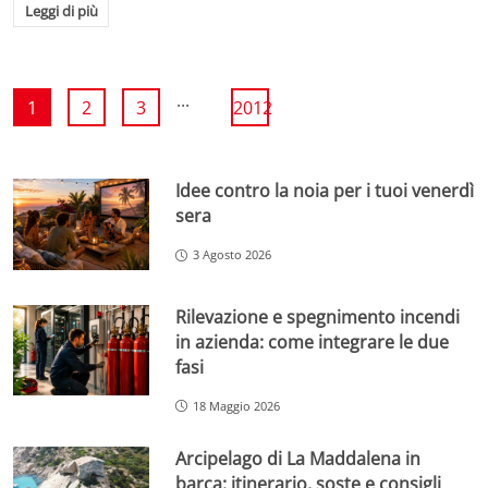
Leggi di più
...
1
2
3
2012
Idee contro la noia per i tuoi venerdì
sera
3 Agosto 2026
Rilevazione e spegnimento incendi
in azienda: come integrare le due
fasi
18 Maggio 2026
Arcipelago di La Maddalena in
barca: itinerario, soste e consigli