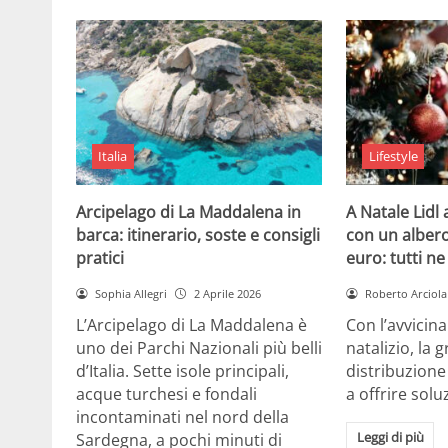
Italia
Lifestyle
Arcipelago di La Maddalena in
A Natale Lidl
barca: itinerario, soste e consigli
con un albero
pratici
euro: tutti n
Sophia Allegri
2 Aprile 2026
Roberto Arciola
L’Arcipelago di La Maddalena è
Con l’avvicin
uno dei Parchi Nazionali più belli
natalizio, la 
d’Italia. Sette isole principali,
distribuzione
acque turchesi e fondali
a offrire solu
incontaminati nel nord della
Leggi di più
Sardegna, a pochi minuti di