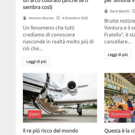
un arco colorato (anche se ti
per Simona V
sembra così)
Ilaria Macchi
Antonio Murolo
4 Dicembre 2025
Brutte notizi
Un fenomeno che tutti
Ventura e il 
crediamo di conoscere
Fratello", è s
nasconde in realtà molto più di
cancellare…
ciò che…
Leggi di più
Leggi di più
Esteri
Economia
Il re più ricco del mondo
Questa è la ci