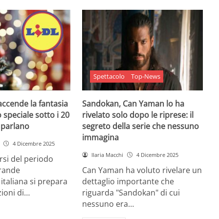
Spettacolo
Top-News
 accende la fantasia
Sandokan, Can Yaman lo ha
 speciale sotto i 20
rivelato solo dopo le riprese: il
e parlano
segreto della serie che nessuno
immagina
4 Dicembre 2025
Ilaria Macchi
4 Dicembre 2025
arsi del periodo
grande
Can Yaman ha voluto rivelare un
 italiana si prepara
dettaglio importante che
zioni di…
riguarda "Sandokan" di cui
nessuno era…