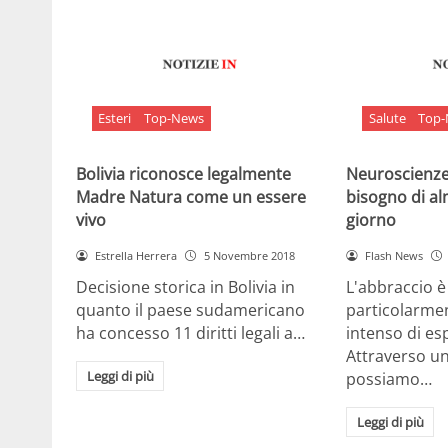
Esteri
Top-News
Salute
Top
Bolivia riconosce legalmente
Neuroscienze:
Madre Natura come un essere
bisogno di al
vivo
giorno
Estrella Herrera
5 Novembre 2018
Flash News
Decisione storica in Bolivia in
L'abbraccio 
quanto il paese sudamericano
particolarme
ha concesso 11 diritti legali a…
intenso di e
Attraverso u
Leggi di più
possiamo…
Leggi di più