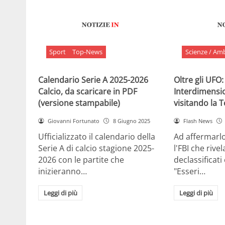
Sport
Top-News
Scienze / Am
Calendario Serie A 2025-2026
Oltre gli UFO:
Calcio, da scaricare in PDF
Interdimensi
(versione stampabile)
visitando la 
Giovanni Fortunato
8 Giugno 2025
Flash News
Ufficializzato il calendario della
Ad affermarl
Serie A di calcio stagione 2025-
l'FBI che rivela
2026 con le partite che
declassificati
inizieranno…
"Esseri…
Leggi di più
Leggi di più