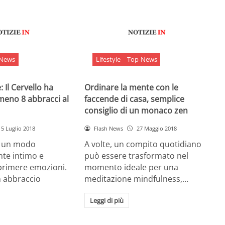
-News
Lifestyle
Top-News
 Il Cervello ha
Ordinare la mente con le
meno 8 abbracci al
faccende di casa, semplice
consiglio di un monaco zen
5 Luglio 2018
Flash News
27 Maggio 2018
è un modo
A volte, un compito quotidiano
nte intimo e
può essere trasformato nel
sprimere emozioni.
momento ideale per una
n abbraccio
meditazione mindfulness,…
Leggi di più