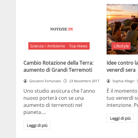
Scienze / Ambiente
Top-News
Lifestyle
Cambio Rotazione della Terra:
Idee contro la
aumento di Grandi Terremoti
venerdì sera
Giovanni Fortunato
23 Novembre 2017
Sophia Allegri
Uno studio assicura che l'anno
È il momento 
nuovo porterà con se una
tuo venerdì s
aumento di terremoti nel
intenzione. 
pianeta.…
Leggi di più
Leggi di più