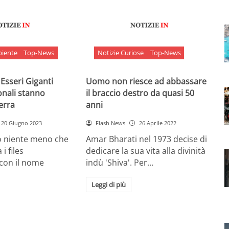
biente
Top-News
Notizie Curiose
Top-News
 Esseri Giganti
Uomo non riesce ad abbassare
onali stanno
il braccio destro da quasi 50
Terra
anni
20 Giugno 2023
Flash News
26 Aprile 2022
o niente meno che
Amar Bharati nel 1973 decise di
 i files
dedicare la sua vita alla divinità
 con il nome
indù 'Shiva'. Per…
Leggi di più