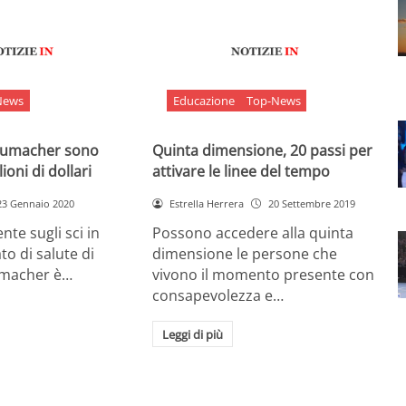
News
Educazione
Top-News
chumacher sono
Quinta dimensione, 20 passi per
ioni di dollari
attivare le linee del tempo
23 Gennaio 2020
Estrella Herrera
20 Settembre 2019
nte sugli sci in
Possono accedere alla quinta
ato di salute di
dimensione le persone che
umacher è…
vivono il momento presente con
consapevolezza e…
Leggi di più