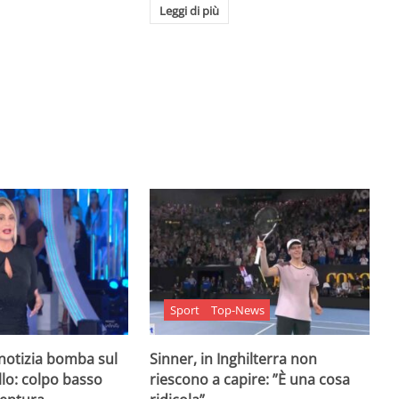
Leggi di più
Sport
Top-News
 notizia bomba sul
Sinner, in Inghilterra non
lo: colpo basso
riescono a capire: ”È una cosa