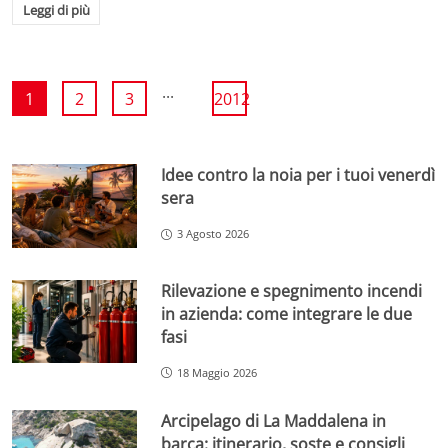
Leggi di più
...
1
2
3
2012
Idee contro la noia per i tuoi venerdì
sera
3 Agosto 2026
Rilevazione e spegnimento incendi
in azienda: come integrare le due
fasi
18 Maggio 2026
Arcipelago di La Maddalena in
barca: itinerario, soste e consigli