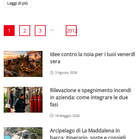
Leggi di più
...
1
2
3
2012
Idee contro la noia per i tuoi venerdì
sera
3 Agosto 2026
Rilevazione e spegnimento incendi
in azienda: come integrare le due
fasi
18 Maggio 2026
Arcipelago di La Maddalena in
barca: itinerario, soste e consigli