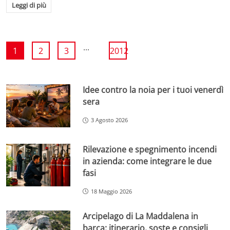
Leggi di più
...
1
2
3
2012
Idee contro la noia per i tuoi venerdì
sera
3 Agosto 2026
Rilevazione e spegnimento incendi
in azienda: come integrare le due
fasi
18 Maggio 2026
Arcipelago di La Maddalena in
barca: itinerario, soste e consigli