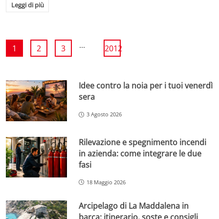
Leggi di più
...
1
2
3
2012
Idee contro la noia per i tuoi venerdì
sera
3 Agosto 2026
Rilevazione e spegnimento incendi
in azienda: come integrare le due
fasi
18 Maggio 2026
Arcipelago di La Maddalena in
barca: itinerario, soste e consigli