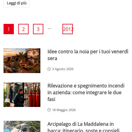
Leggi di più
...
1
2
3
2012
Idee contro la noia per i tuoi venerdì
sera
3 Agosto 2026
Rilevazione e spegnimento incendi
in azienda: come integrare le due
fasi
18 Maggio 2026
Arcipelago di La Maddalena in
barca: itinerario, soste e consigli