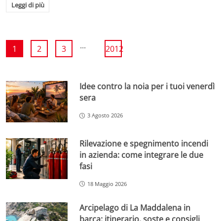
Leggi di più
...
1
2
3
2012
Idee contro la noia per i tuoi venerdì
sera
3 Agosto 2026
Rilevazione e spegnimento incendi
in azienda: come integrare le due
fasi
18 Maggio 2026
Arcipelago di La Maddalena in
barca: itinerario, soste e consigli