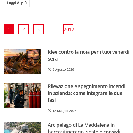
Leggi di più
...
1
2
3
2012
Idee contro la noia per i tuoi venerdì
sera
3 Agosto 2026
Rilevazione e spegnimento incendi
in azienda: come integrare le due
fasi
18 Maggio 2026
Arcipelago di La Maddalena in
barca: itinerario, soste e consigli