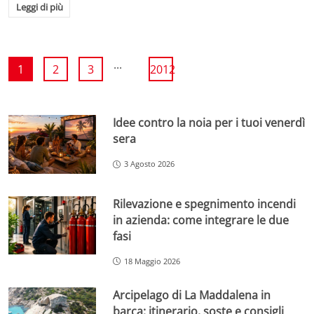
Leggi di più
...
1
2
3
2012
Idee contro la noia per i tuoi venerdì
sera
3 Agosto 2026
Rilevazione e spegnimento incendi
in azienda: come integrare le due
fasi
18 Maggio 2026
Arcipelago di La Maddalena in
barca: itinerario, soste e consigli