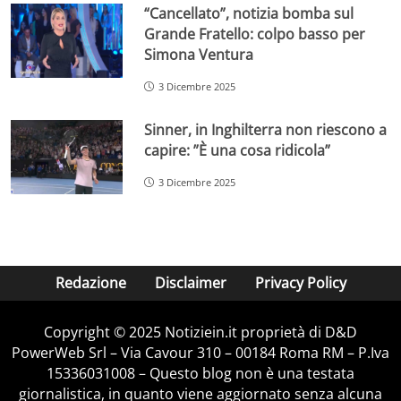
“Cancellato”, notizia bomba sul
Grande Fratello: colpo basso per
Simona Ventura
3 Dicembre 2025
Sinner, in Inghilterra non riescono a
capire: ”È una cosa ridicola”
3 Dicembre 2025
Redazione
Disclaimer
Privacy Policy
Copyright © 2025 Notiziein.it proprietà di D&D
PowerWeb Srl – Via Cavour 310 – 00184 Roma RM – P.Iva
15336031008 – Questo blog non è una testata
giornalistica, in quanto viene aggiornato senza alcuna