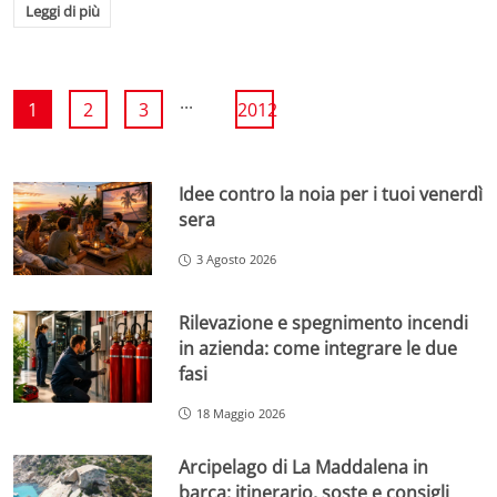
Leggi di più
...
1
2
3
2012
Idee contro la noia per i tuoi venerdì
sera
3 Agosto 2026
Rilevazione e spegnimento incendi
in azienda: come integrare le due
fasi
18 Maggio 2026
Arcipelago di La Maddalena in
barca: itinerario, soste e consigli