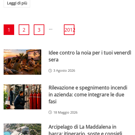
Leggi di più
...
1
2
3
2012
Idee contro la noia per i tuoi venerdì
sera
3 Agosto 2026
Rilevazione e spegnimento incendi
in azienda: come integrare le due
fasi
18 Maggio 2026
Arcipelago di La Maddalena in
barca: itinerario, soste e consigli