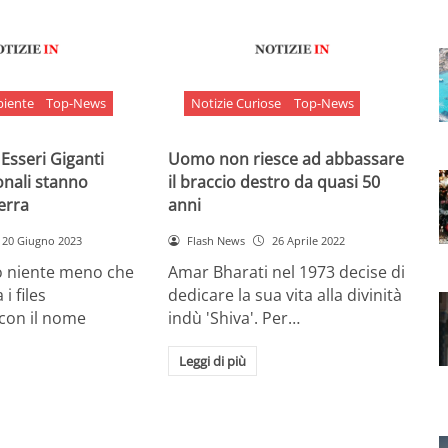
biente
Top-News
Notizie Curiose
Top-News
 Esseri Giganti
Uomo non riesce ad abbassare
onali stanno
il braccio destro da quasi 50
Terra
anni
20 Giugno 2023
Flash News
26 Aprile 2022
o niente meno che
Amar Bharati nel 1973 decise di
 i files
dedicare la sua vita alla divinità
 con il nome
indù 'Shiva'. Per…
Leggi di più