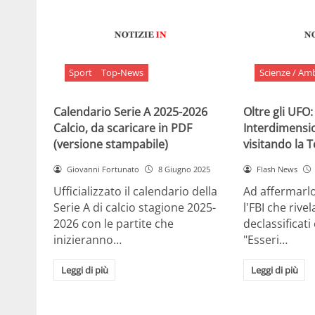
Sport
Top-News
Scienze / Am
Calendario Serie A 2025-2026
Oltre gli UFO:
Calcio, da scaricare in PDF
Interdimensi
(versione stampabile)
visitando la 
Giovanni Fortunato
8 Giugno 2025
Flash News
Ufficializzato il calendario della
Ad affermarl
Serie A di calcio stagione 2025-
l'FBI che rivela
2026 con le partite che
declassificati
inizieranno…
"Esseri…
Leggi di più
Leggi di più