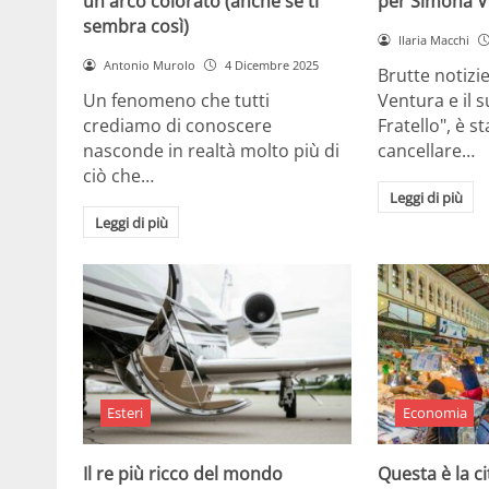
un arco colorato (anche se ti
per Simona V
sembra così)
Ilaria Macchi
Antonio Murolo
4 Dicembre 2025
Brutte notizi
Un fenomeno che tutti
Ventura e il 
crediamo di conoscere
Fratello", è s
nasconde in realtà molto più di
cancellare…
ciò che…
Leggi di più
Leggi di più
Esteri
Economia
Il re più ricco del mondo
Questa è la ci