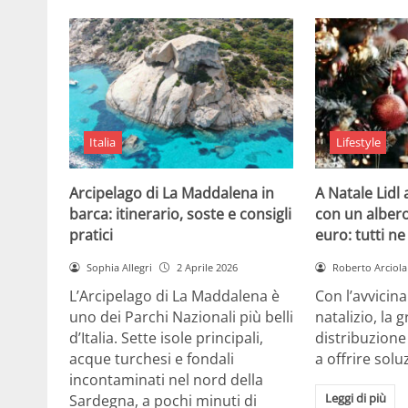
Italia
Lifestyle
Arcipelago di La Maddalena in
A Natale Lidl
barca: itinerario, soste e consigli
con un albero
pratici
euro: tutti n
Sophia Allegri
2 Aprile 2026
Roberto Arciola
L’Arcipelago di La Maddalena è
Con l’avvicin
uno dei Parchi Nazionali più belli
natalizio, la 
d’Italia. Sette isole principali,
distribuzione
acque turchesi e fondali
a offrire solu
incontaminati nel nord della
Leggi di più
Sardegna, a pochi minuti di