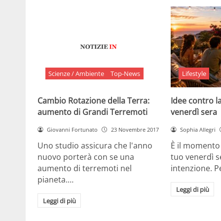
Scienze / Ambiente
Top-News
Lifestyle
Cambio Rotazione della Terra:
Idee contro la
aumento di Grandi Terremoti
venerdì sera
Giovanni Fortunato
23 Novembre 2017
Sophia Allegri
Uno studio assicura che l'anno
È il momento 
nuovo porterà con se una
tuo venerdì s
aumento di terremoti nel
intenzione. 
pianeta.…
Leggi di più
Leggi di più