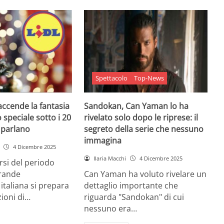
Spettacolo
Top-News
 accende la fantasia
Sandokan, Can Yaman lo ha
 speciale sotto i 20
rivelato solo dopo le riprese: il
e parlano
segreto della serie che nessuno
immagina
4 Dicembre 2025
Ilaria Macchi
4 Dicembre 2025
arsi del periodo
grande
Can Yaman ha voluto rivelare un
 italiana si prepara
dettaglio importante che
zioni di…
riguarda "Sandokan" di cui
nessuno era…