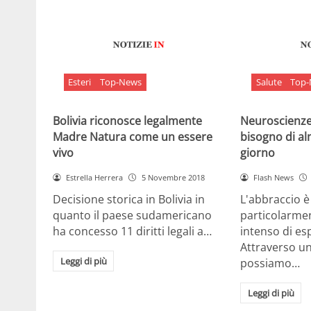
Esteri
Top-News
Salute
Top
Bolivia riconosce legalmente
Neuroscienze:
Madre Natura come un essere
bisogno di al
vivo
giorno
Estrella Herrera
5 Novembre 2018
Flash News
Decisione storica in Bolivia in
L'abbraccio 
quanto il paese sudamericano
particolarme
ha concesso 11 diritti legali a…
intenso di e
Attraverso u
Leggi di più
possiamo…
Leggi di più