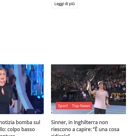
Leggi di più
Sport
Top-News
 notizia bomba sul
Sinner, in Inghilterra non
lo: colpo basso
riescono a capire: ”È una cosa