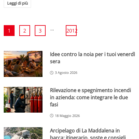
Leggi di più
...
1
2
3
2012
Idee contro la noia per i tuoi venerdì
sera
3 Agosto 2026
Rilevazione e spegnimento incendi
in azienda: come integrare le due
fasi
18 Maggio 2026
Arcipelago di La Maddalena in
barca: itinerario, soste e consigli