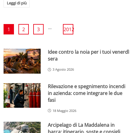
Leggi di più
...
1
2
3
2012
Idee contro la noia per i tuoi venerdì
sera
3 Agosto 2026
Rilevazione e spegnimento incendi
in azienda: come integrare le due
fasi
18 Maggio 2026
Arcipelago di La Maddalena in
barca: itinerario, soste e consigli