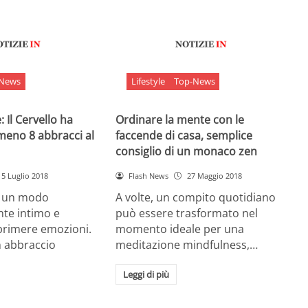
-News
Lifestyle
Top-News
 Il Cervello ha
Ordinare la mente con le
meno 8 abbracci al
faccende di casa, semplice
consiglio di un monaco zen
5 Luglio 2018
Flash News
27 Maggio 2018
è un modo
A volte, un compito quotidiano
nte intimo e
può essere trasformato nel
sprimere emozioni.
momento ideale per una
n abbraccio
meditazione mindfulness,…
Leggi di più