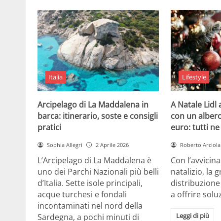
Italia
Lifestyle
Arcipelago di La Maddalena in
A Natale Lidl
barca: itinerario, soste e consigli
con un albero
pratici
euro: tutti n
Sophia Allegri
2 Aprile 2026
Roberto Arciola
L’Arcipelago di La Maddalena è
Con l’avvicin
uno dei Parchi Nazionali più belli
natalizio, la 
d’Italia. Sette isole principali,
distribuzione
acque turchesi e fondali
a offrire solu
incontaminati nel nord della
Leggi di più
Sardegna, a pochi minuti di