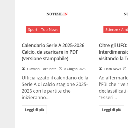
Sport
Top-News
Scienze / Am
Calendario Serie A 2025-2026
Oltre gli UFO:
Calcio, da scaricare in PDF
Interdimensi
(versione stampabile)
visitando la 
Giovanni Fortunato
8 Giugno 2025
Flash News
Ufficializzato il calendario della
Ad affermarl
Serie A di calcio stagione 2025-
l'FBI che rivela
2026 con le partite che
declassificati
inizieranno…
"Esseri…
Leggi di più
Leggi di più