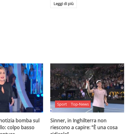
Leggi di più
Sport
Top-News
 notizia bomba sul
Sinner, in Inghilterra non
lo: colpo basso
riescono a capire: ”È una cosa