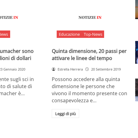
News
Educazione
Top-News
chumacher sono
Quinta dimensione, 20 passi per
ioni di dollari
attivare le linee del tempo
23 Gennaio 2020
Estrella Herrera
20 Settembre 2019
nte sugli sci in
Possono accedere alla quinta
ato di salute di
dimensione le persone che
umacher è…
vivono il momento presente con
consapevolezza e…
Leggi di più