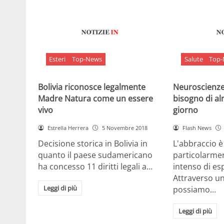
Esteri
Top-News
Salute
Top
Bolivia riconosce legalmente
Neuroscienze:
Madre Natura come un essere
bisogno di al
vivo
giorno
Estrella Herrera
5 Novembre 2018
Flash News
Decisione storica in Bolivia in
L'abbraccio 
quanto il paese sudamericano
particolarme
ha concesso 11 diritti legali a…
intenso di e
Attraverso u
Leggi di più
possiamo…
Leggi di più