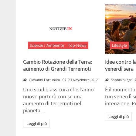
Scienze / Ambiente
Top-News
Lifestyle
Cambio Rotazione della Terra:
Idee contro la
aumento di Grandi Terremoti
venerdì sera
Giovanni Fortunato
23 Novembre 2017
Sophia Allegri
Uno studio assicura che l'anno
È il momento 
nuovo porterà con se una
tuo venerdì s
aumento di terremoti nel
intenzione. 
pianeta.…
Leggi di più
Leggi di più