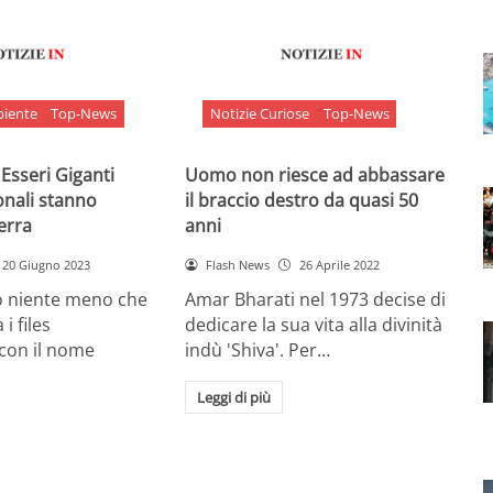
biente
Top-News
Notizie Curiose
Top-News
 Esseri Giganti
Uomo non riesce ad abbassare
onali stanno
il braccio destro da quasi 50
Terra
anni
20 Giugno 2023
Flash News
26 Aprile 2022
o niente meno che
Amar Bharati nel 1973 decise di
 i files
dedicare la sua vita alla divinità
 con il nome
indù 'Shiva'. Per…
Leggi di più