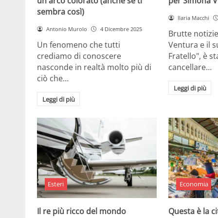
un arco colorato (anche se ti
per Simona V
sembra così)
Ilaria Macchi
Antonio Murolo
4 Dicembre 2025
Brutte notizi
Un fenomeno che tutti
Ventura e il 
crediamo di conoscere
Fratello", è s
nasconde in realtà molto più di
cancellare…
ciò che…
Leggi di più
Leggi di più
Esteri
Economia
Il re più ricco del mondo
Questa è la ci