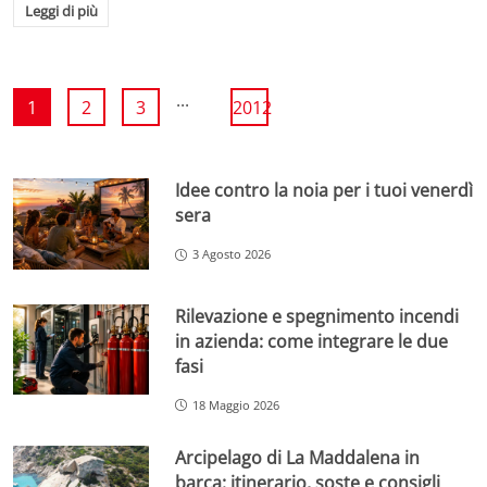
Leggi di più
...
1
2
3
2012
Idee contro la noia per i tuoi venerdì
sera
3 Agosto 2026
Rilevazione e spegnimento incendi
in azienda: come integrare le due
fasi
18 Maggio 2026
Arcipelago di La Maddalena in
barca: itinerario, soste e consigli