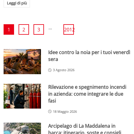
Leggi di più
...
1
2
3
2012
Idee contro la noia per i tuoi venerdì
sera
3 Agosto 2026
Rilevazione e spegnimento incendi
in azienda: come integrare le due
fasi
18 Maggio 2026
Arcipelago di La Maddalena in
barca: itinerario, soste e consigli