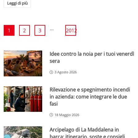
Leggi di più
...
1
2
3
2012
Idee contro la noia per i tuoi venerdì
sera
3 Agosto 2026
Rilevazione e spegnimento incendi
in azienda: come integrare le due
fasi
18 Maggio 2026
Arcipelago di La Maddalena in
barca: itinerario, soste e consigli