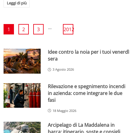
Leggi di più
...
1
2
3
2012
Idee contro la noia per i tuoi venerdì
sera
3 Agosto 2026
Rilevazione e spegnimento incendi
in azienda: come integrare le due
fasi
18 Maggio 2026
Arcipelago di La Maddalena in
barca: itinerario, soste e consigli