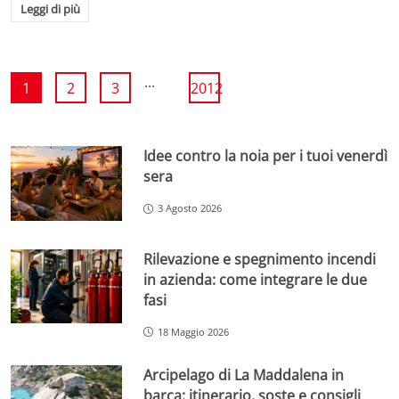
Leggi di più
...
1
2
3
2012
Idee contro la noia per i tuoi venerdì
sera
3 Agosto 2026
Rilevazione e spegnimento incendi
in azienda: come integrare le due
fasi
18 Maggio 2026
Arcipelago di La Maddalena in
barca: itinerario, soste e consigli