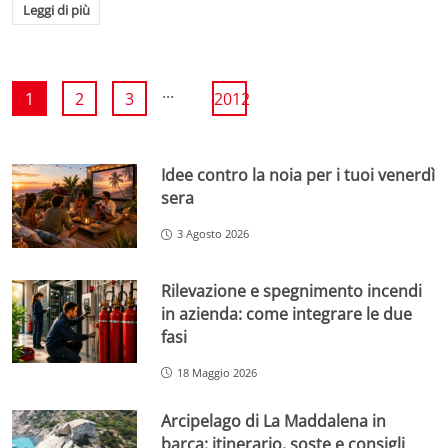
Leggi di più
...
1
2
3
2012
Idee contro la noia per i tuoi venerdì
sera
3 Agosto 2026
Rilevazione e spegnimento incendi
in azienda: come integrare le due
fasi
18 Maggio 2026
Arcipelago di La Maddalena in
barca: itinerario, soste e consigli