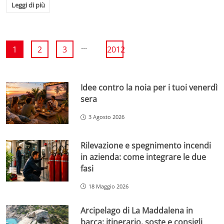
Leggi di più
...
1
2
3
2012
Idee contro la noia per i tuoi venerdì
sera
3 Agosto 2026
Rilevazione e spegnimento incendi
in azienda: come integrare le due
fasi
18 Maggio 2026
Arcipelago di La Maddalena in
barca: itinerario, soste e consigli