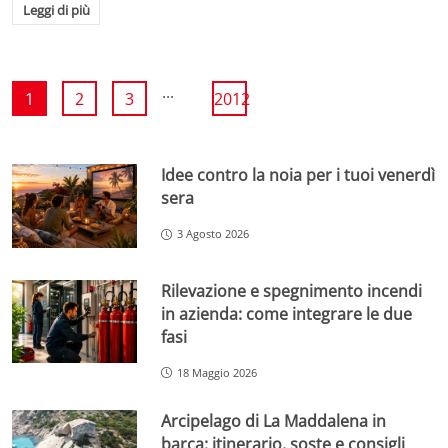
Leggi di più
...
1
2
3
2012
Idee contro la noia per i tuoi venerdì
sera
3 Agosto 2026
Rilevazione e spegnimento incendi
in azienda: come integrare le due
fasi
18 Maggio 2026
Arcipelago di La Maddalena in
barca: itinerario, soste e consigli