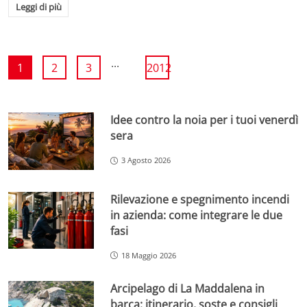
Leggi di più
...
1
2
3
2012
Idee contro la noia per i tuoi venerdì
sera
3 Agosto 2026
Rilevazione e spegnimento incendi
in azienda: come integrare le due
fasi
18 Maggio 2026
Arcipelago di La Maddalena in
barca: itinerario, soste e consigli