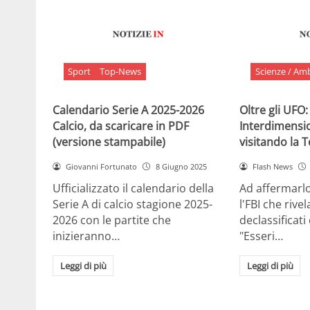
Sport
Top-News
Scienze / Am
Calendario Serie A 2025-2026
Oltre gli UFO:
Calcio, da scaricare in PDF
Interdimensi
(versione stampabile)
visitando la 
Giovanni Fortunato
8 Giugno 2025
Flash News
Ufficializzato il calendario della
Ad affermarl
Serie A di calcio stagione 2025-
l'FBI che rivela
2026 con le partite che
declassificati
inizieranno…
"Esseri…
Leggi di più
Leggi di più