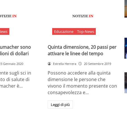
News
Educazione
Top-News
chumacher sono
Quinta dimensione, 20 passi per
ioni di dollari
attivare le linee del tempo
23 Gennaio 2020
Estrella Herrera
20 Settembre 2019
nte sugli sci in
Possono accedere alla quinta
ato di salute di
dimensione le persone che
umacher è…
vivono il momento presente con
consapevolezza e…
Leggi di più