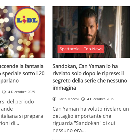
Spettacolo
Top-News
 accende la fantasia
Sandokan, Can Yaman lo ha
 speciale sotto i 20
rivelato solo dopo le riprese: il
e parlano
segreto della serie che nessuno
immagina
4 Dicembre 2025
Ilaria Macchi
4 Dicembre 2025
arsi del periodo
grande
Can Yaman ha voluto rivelare un
 italiana si prepara
dettaglio importante che
zioni di…
riguarda "Sandokan" di cui
nessuno era…