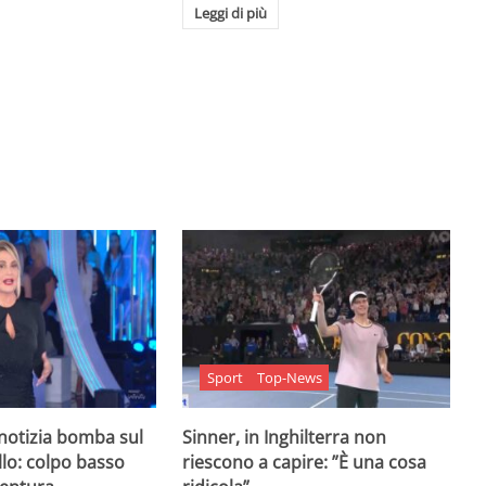
Leggi di più
Sport
Top-News
 notizia bomba sul
Sinner, in Inghilterra non
lo: colpo basso
riescono a capire: ”È una cosa