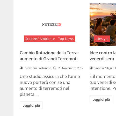
Scienze / Ambiente
Top-News
Lifestyle
Cambio Rotazione della Terra:
Idee contro la
aumento di Grandi Terremoti
venerdì sera
Giovanni Fortunato
23 Novembre 2017
Sophia Allegri
Uno studio assicura che l'anno
È il momento 
nuovo porterà con se una
tuo venerdì s
aumento di terremoti nel
intenzione. 
pianeta.…
Leggi di più
Leggi di più