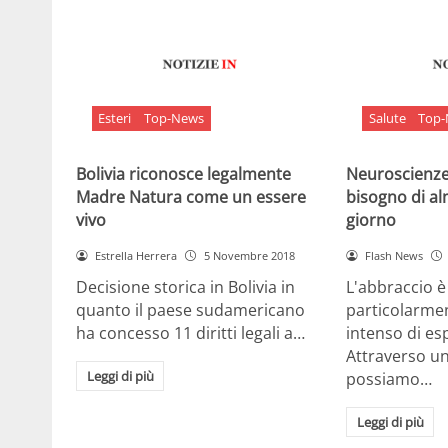
Esteri
Top-News
Salute
Top
Bolivia riconosce legalmente
Neuroscienze:
Madre Natura come un essere
bisogno di al
vivo
giorno
Estrella Herrera
5 Novembre 2018
Flash News
Decisione storica in Bolivia in
L'abbraccio 
quanto il paese sudamericano
particolarme
ha concesso 11 diritti legali a…
intenso di e
Attraverso u
Leggi di più
possiamo…
Leggi di più