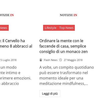
-News
Lifestyle
Top-News
 Il Cervello ha
Ordinare la mente con le
meno 8 abbracci al
faccende di casa, semplice
consiglio di un monaco zen
5 Luglio 2018
Flash News
27 Maggio 2018
è un modo
A volte, un compito quotidiano
nte intimo e
può essere trasformato nel
sprimere emozioni.
momento ideale per una
n abbraccio
meditazione mindfulness,…
Leggi di più