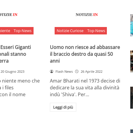
biente
Top-News
Notizie Curiose
Top-News
 Esseri Giganti
Uomo non riesce ad abbassare
onali stanno
il braccio destro da quasi 50
Terra
anni
20 Giugno 2023
Flash News
26 Aprile 2022
o niente meno che
Amar Bharati nel 1973 decise di
 i files
dedicare la sua vita alla divinità
 con il nome
indù 'Shiva'. Per…
Leggi di più