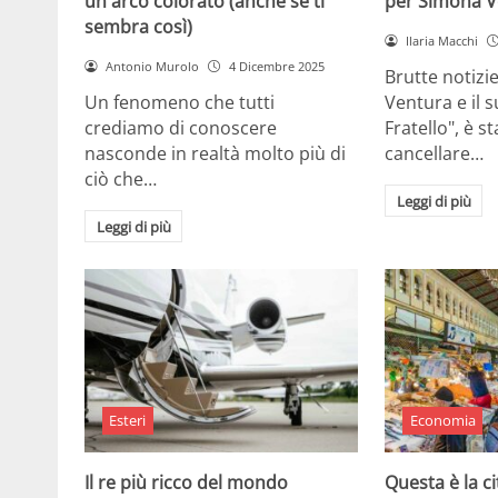
un arco colorato (anche se ti
per Simona V
sembra così)
Ilaria Macchi
Antonio Murolo
4 Dicembre 2025
Brutte notizi
Un fenomeno che tutti
Ventura e il 
crediamo di conoscere
Fratello", è s
nasconde in realtà molto più di
cancellare…
ciò che…
Leggi di più
Leggi di più
Esteri
Economia
Il re più ricco del mondo
Questa è la ci