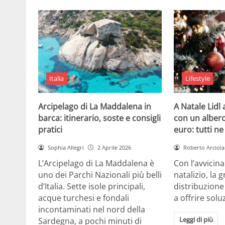
Italia
Lifestyle
Arcipelago di La Maddalena in
A Natale Lidl
barca: itinerario, soste e consigli
con un albero
pratici
euro: tutti n
Sophia Allegri
2 Aprile 2026
Roberto Arciola
L’Arcipelago di La Maddalena è
Con l’avvicin
uno dei Parchi Nazionali più belli
natalizio, la 
d’Italia. Sette isole principali,
distribuzione
acque turchesi e fondali
a offrire solu
incontaminati nel nord della
Leggi di più
Sardegna, a pochi minuti di