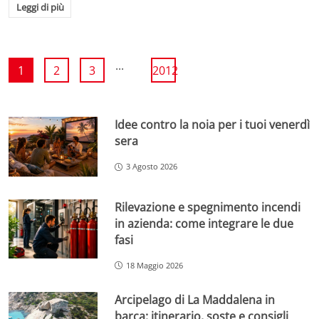
Leggi di più
...
1
2
3
2012
Idee contro la noia per i tuoi venerdì
sera
3 Agosto 2026
Rilevazione e spegnimento incendi
in azienda: come integrare le due
fasi
18 Maggio 2026
Arcipelago di La Maddalena in
barca: itinerario, soste e consigli