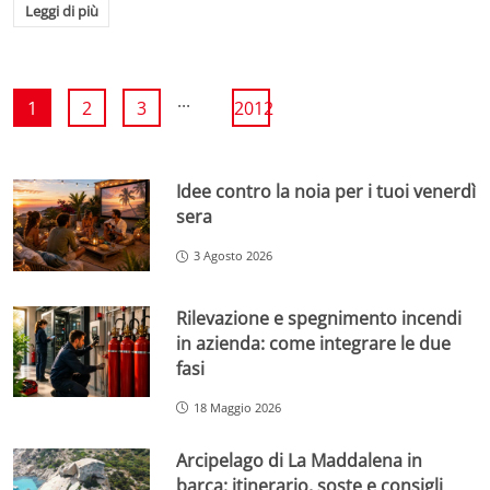
Leggi di più
...
1
2
3
2012
Idee contro la noia per i tuoi venerdì
sera
3 Agosto 2026
Rilevazione e spegnimento incendi
in azienda: come integrare le due
fasi
18 Maggio 2026
Arcipelago di La Maddalena in
barca: itinerario, soste e consigli