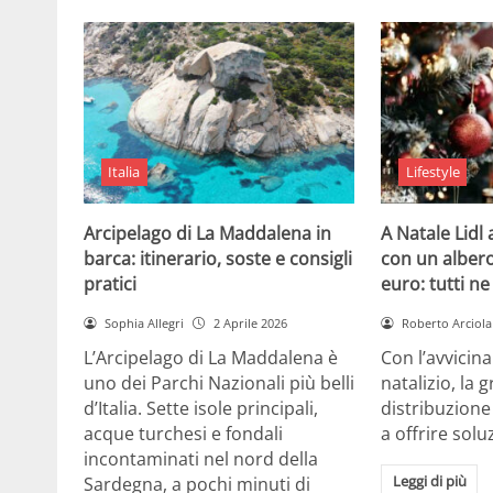
Italia
Lifestyle
Arcipelago di La Maddalena in
A Natale Lidl
barca: itinerario, soste e consigli
con un albero
pratici
euro: tutti n
Sophia Allegri
2 Aprile 2026
Roberto Arciola
L’Arcipelago di La Maddalena è
Con l’avvicin
uno dei Parchi Nazionali più belli
natalizio, la 
d’Italia. Sette isole principali,
distribuzione
acque turchesi e fondali
a offrire solu
incontaminati nel nord della
Leggi di più
Sardegna, a pochi minuti di