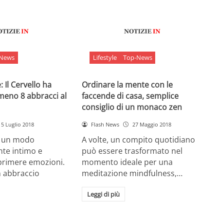
-News
Lifestyle
Top-News
 Il Cervello ha
Ordinare la mente con le
meno 8 abbracci al
faccende di casa, semplice
consiglio di un monaco zen
5 Luglio 2018
Flash News
27 Maggio 2018
è un modo
A volte, un compito quotidiano
nte intimo e
può essere trasformato nel
sprimere emozioni.
momento ideale per una
n abbraccio
meditazione mindfulness,…
Leggi di più