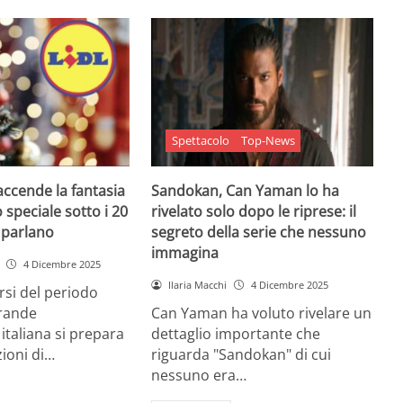
Spettacolo
Top-News
 accende la fantasia
Sandokan, Can Yaman lo ha
 speciale sotto i 20
rivelato solo dopo le riprese: il
e parlano
segreto della serie che nessuno
immagina
4 Dicembre 2025
Ilaria Macchi
4 Dicembre 2025
arsi del periodo
grande
Can Yaman ha voluto rivelare un
 italiana si prepara
dettaglio importante che
zioni di…
riguarda "Sandokan" di cui
nessuno era…