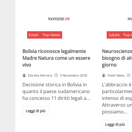
Esteri
Top-News
Salute
Top
Bolivia riconosce legalmente
Neuroscienze:
Madre Natura come un essere
bisogno di al
vivo
giorno
Estrella Herrera
5 Novembre 2018
Flash News
Decisione storica in Bolivia in
L'abbraccio 
quanto il paese sudamericano
particolarme
ha concesso 11 diritti legali a…
intenso di e
Attraverso u
Leggi di più
possiamo…
Leggi di più