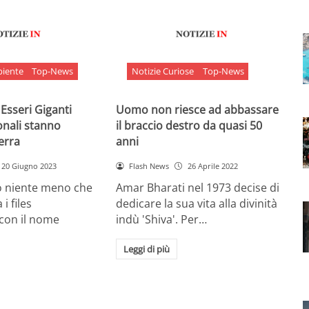
biente
Top-News
Notizie Curiose
Top-News
 Esseri Giganti
Uomo non riesce ad abbassare
onali stanno
il braccio destro da quasi 50
Terra
anni
20 Giugno 2023
Flash News
26 Aprile 2022
o niente meno che
Amar Bharati nel 1973 decise di
 i files
dedicare la sua vita alla divinità
 con il nome
indù 'Shiva'. Per…
Leggi di più