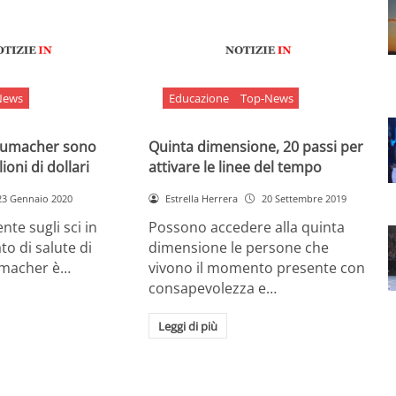
News
Educazione
Top-News
chumacher sono
Quinta dimensione, 20 passi per
ioni di dollari
attivare le linee del tempo
23 Gennaio 2020
Estrella Herrera
20 Settembre 2019
nte sugli sci in
Possono accedere alla quinta
ato di salute di
dimensione le persone che
umacher è…
vivono il momento presente con
consapevolezza e…
Leggi di più