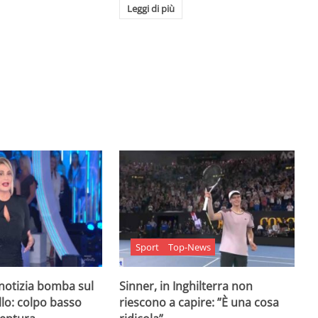
Leggi di più
Sport
Top-News
 notizia bomba sul
Sinner, in Inghilterra non
lo: colpo basso
riescono a capire: ”È una cosa