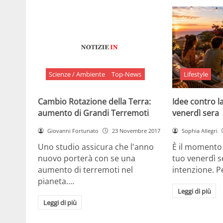
Scienze / Ambiente
Top-News
Lifestyle
Cambio Rotazione della Terra:
Idee contro la
aumento di Grandi Terremoti
venerdì sera
Giovanni Fortunato
23 Novembre 2017
Sophia Allegri
Uno studio assicura che l'anno
È il momento 
nuovo porterà con se una
tuo venerdì s
aumento di terremoti nel
intenzione. 
pianeta.…
Leggi di più
Leggi di più