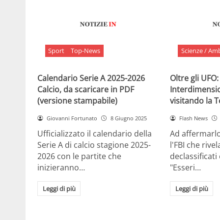
Sport
Top-News
Scienze / Am
Calendario Serie A 2025-2026
Oltre gli UFO:
Calcio, da scaricare in PDF
Interdimensi
(versione stampabile)
visitando la 
Giovanni Fortunato
8 Giugno 2025
Flash News
Ufficializzato il calendario della
Ad affermarl
Serie A di calcio stagione 2025-
l'FBI che rivela
2026 con le partite che
declassificati
inizieranno…
"Esseri…
Leggi di più
Leggi di più