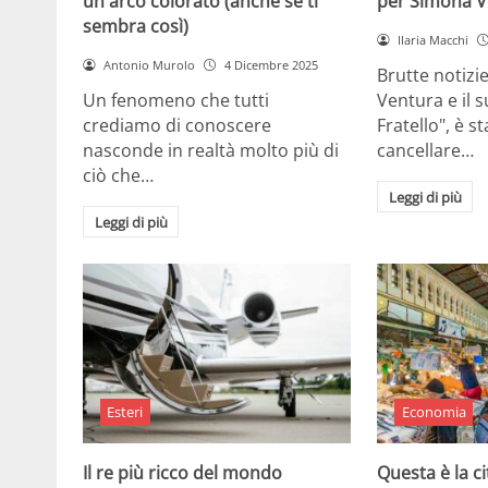
un arco colorato (anche se ti
per Simona V
sembra così)
Ilaria Macchi
Antonio Murolo
4 Dicembre 2025
Brutte notizi
Un fenomeno che tutti
Ventura e il 
crediamo di conoscere
Fratello", è s
nasconde in realtà molto più di
cancellare…
ciò che…
Leggi di più
Leggi di più
Esteri
Economia
Il re più ricco del mondo
Questa è la ci