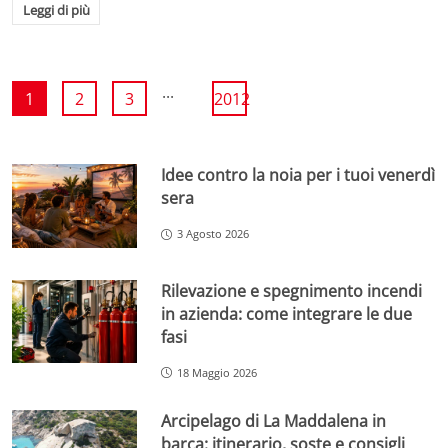
Leggi di più
...
1
2
3
2012
Idee contro la noia per i tuoi venerdì
sera
3 Agosto 2026
Rilevazione e spegnimento incendi
in azienda: come integrare le due
fasi
18 Maggio 2026
Arcipelago di La Maddalena in
barca: itinerario, soste e consigli